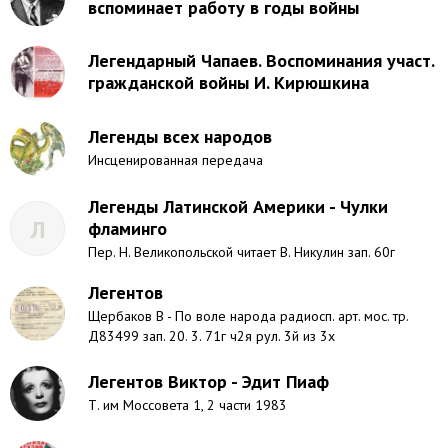
вспоминает работу в годы войны
Легендарный Чапаев. Воспоминания участ.
гражданской войны И. Кирюшкина
Легенды всех народов
Инсценированная передача
Легенды Латинской Америки - Чулки
Л
фламинго
Пер. Н. Великопольской читает В. Никулин зап. 60г
Легентов
Щербаков В - По воле народа радиосп. арт. мос. тр.
Д83499 зап. 20. 3. 71г ч2я рул. 3й из 3х
Легентов Виктор - Эдит Пиаф
Т. им Моссовета 1, 2 части 1983