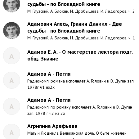
судьбы - по Блокадной книге
М. Глузский, А. Блохин, Н. Дробышева, И. Ледогоров, ч. 2
Адамович Алесь, Гранин Даниил - Две
судьбы - по Блокадной книге
М. Глузский, А. Блохин, Н. Дробышева, И. Ледогоров, ч. 1
Адамов Е. А. - О мастерстве лектора подг.
А
общ. Знание
Адамов А - Петля
А
Радиокомп. романа исполняет А. Головин и В. Дугин зап.
1978г ч1 из2х
Адамов А - Петля
А
Радиокомп. по роману исполняет А. Головин и В. Дугин
зап. 1978 г ч2 из 2х
Агрипина Арефьева
А
Мать и Людмила Великанская дочь. О быте жителей