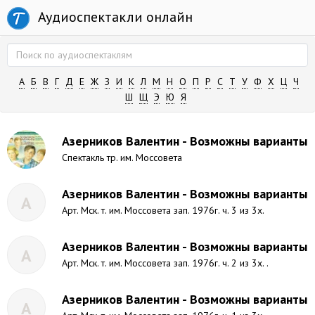
Аудиоспектакли онлайн
А
Б
В
Г
Д
Е
Ж
З
И
К
Л
М
Н
О
П
Р
С
Т
У
Ф
Х
Ц
Ч
Ш
Щ
Э
Ю
Я
Азерников Валентин - Возможны варианты
Спектакль тр. им. Моссовета
Азерников Валентин - Возможны варианты
А
Арт. Мск. т. им. Моссовета зап. 1976г. ч. 3 из 3х.
Азерников Валентин - Возможны варианты
А
Арт. Мск. т. им. Моссовета зап. 1976г. ч. 2 из 3х. .
Азерников Валентин - Возможны варианты
А