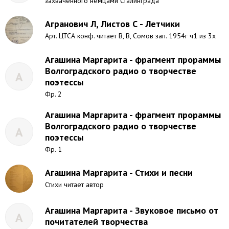
захваченного немцами Сталинграда
Агранович Л, Листов С - Летчики
Арт. ЦТСА конф. читает В, В, Сомов зап. 1954г ч1 из 3х
Агашина Маргарита - фрагмент прораммы
Волгоградского радио о творчестве
А
поэтессы
Фр. 2
Агашина Маргарита - фрагмент прораммы
Волгоградского радио о творчестве
А
поэтессы
Фр. 1
Агашина Маргарита - Стихи и песни
Стихи читает автор
Агашина Маргарита - Звуковое письмо от
А
почитателей творчества