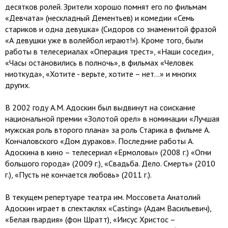
десятков ролей. Зрители хорошо помнят его по фильмам
«Девчата» (нескладный Дементьев) и комедии «Семь
стариков и одна девушка» (Сидоров со знаменитой фразой
«А девушки уже в волейбол играют!»). Кроме того, были
работы в телесериалах «Операция трест», «Наши соседи»,
«Часы остановились в полночь», в фильмах «Человек
ниоткуда», «Хотите - верьте, хотите – нет…» и многих
других.
В 2002 году А.М. Адоскин был выдвинут на соискание
национальной премии «Золотой орел» в номинации «Лучшая
мужская роль второго плана» за роль Старика в фильме А.
Кончаловского «Дом дураков». Последние работы А.
Адоскина в кино – телесериал «Ермоловы» (2008 г.) «Огни
большого города» (2009 г.), «Свадьба. Дело. Смерть» (2010
г.), «Пусть не кончается любовь» (2011 г.).
В текущем репертуаре театра им. Моссовета Анатолий
Адоскин играет в спектаклях «Casting» (Адам Васильевич),
«Белая гвардия» (фон Шратт), «Иисус Христос –