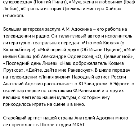
суперзвезда» (Понтий Пилат), «Муж, жена и любовник» (Граф
Любин), «Странная история Джекила и мистера Хайда»
(Епископ).
Большая актерская заслуга А.М. Адоскина – его работа на
телевидении и радио. Он талантливый автор и исполнитель
литературно-театральных передач: «Что мой Кюхля» (о
Кюхельбекере), «Мой первый друг» (Об Иване Пущине), «Мой
милый Саша» (об Александре Одоевском), «О, Дельвиг мой»,
«Последний день Лицея», «Наш доброжелатель Козьма
Прутков», «Дайте, дайте мне Раневскую». В цикле передач
на телевидении «Линия жизни» Народный артист России
Анатолий Адоскин рассказывает о Ю.Завадском, А.Эфросе, о
своей партнерше по спектаклям Ф.Раневской и о других
великих деятелях нашей культуры, с которым ему
приходилось играть на сцене и в кино.
Старейший артист нашей страны Анатолий Адоскин много
лет преподает в Школе-студии МХАТ.