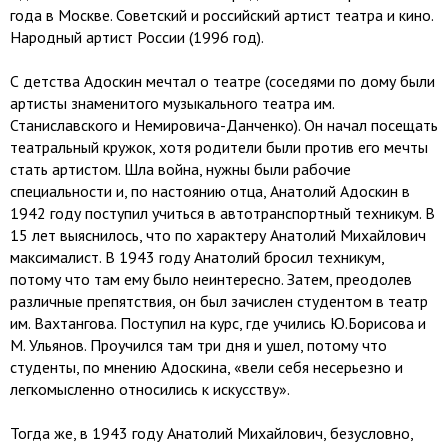
года в Москве. Советский и российский артист театра и кино.
Народный артист России (1996 год).
С детства Адоскин мечтал о театре (соседями по дому были
артисты знаменитого музыкального театра им.
Станиславского и Немировича-Данченко). Он начал посещать
театральный кружок, хотя родители были против его мечты
стать артистом. Шла война, нужны были рабочие
специальности и, по настоянию отца, Анатолий Адоскин в
1942 году поступил учиться в автотранспортный техникум. В
15 лет выяснилось, что по характеру Анатолий Михайлович
максималист. В 1943 году Анатолий бросил техникум,
потому что там ему было неинтересно. Затем, преодолев
различные препятствия, он был зачислен студентом в театр
им. Вахтангова. Поступил на курс, где учились Ю.Борисова и
М. Ульянов. Проучился там три дня и ушел, потому что
студенты, по мнению Адоскина, «вели себя несерьезно и
легкомысленно относились к искусству».
Тогда же, в 1943 году Анатолий Михайлович, безусловно,