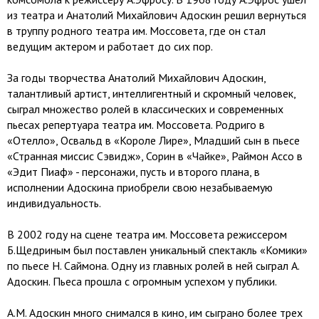
из театра и Анатолий Михайлович Адоскин решил вернуться
в труппу родного театра им. Моссовета, где он стал
ведущим актером и работает до сих пор.
За годы творчества Анатолий Михайлович Адоскин,
талантливый артист, интеллигентный и скромный человек,
сыграл множество ролей в классических и современных
пьесах репертуара театра им. Моссовета. Родриго в
«Отелло», Освальд в «Короле Лире», Младший сын в пьесе
«Странная миссис Сэвидж», Сорин в «Чайке», Раймон Ассо в
«Эдит Пиаф» - персонажи, пусть и второго плана, в
исполнении Адоскина приобрели свою незабываемую
индивидуальность.
В 2002 году на сцене театра им. Моссовета режиссером
Б.Щедриным был поставлен уникальный спектакль «Комики»
по пьесе Н. Саймона. Одну из главных ролей в ней сыграл А.
Адоскин. Пьеса прошла с огромным успехом у публики.
А.М. Адоскин много снимался в кино, им сыграно более трех