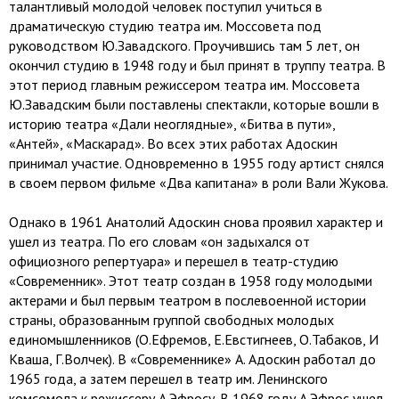
талантливый молодой человек поступил учиться в
драматическую студию театра им. Моссовета под
руководством Ю.Завадского. Проучившись там 5 лет, он
окончил студию в 1948 году и был принят в труппу театра. В
этот период главным режиссером театра им. Моссовета
Ю.Завадским были поставлены спектакли, которые вошли в
историю театра «Дали неоглядные», «Битва в пути»,
«Антей», «Маскарад». Во всех этих работах Адоскин
принимал участие. Одновременно в 1955 году артист снялся
в своем первом фильме «Два капитана» в роли Вали Жукова.
Однако в 1961 Анатолий Адоскин снова проявил характер и
ушел из театра. По его словам «он задыхался от
официозного репертуара» и перешел в театр-студию
«Современник». Этот театр создан в 1958 году молодыми
актерами и был первым театром в послевоенной истории
страны, образованным группой свободных молодых
единомышленников (О.Ефремов, Е.Евстигнеев, О.Табаков, И
Кваша, Г.Волчек). В «Современнике» А. Адоскин работал до
1965 года, а затем перешел в театр им. Ленинского
комсомола к режиссеру А.Эфросу. В 1968 году А.Эфрос ушел