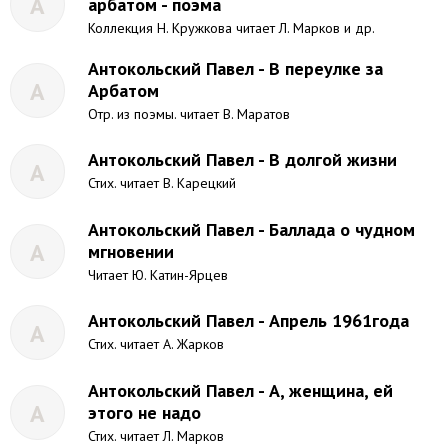
А
арбатом - поэма
Коллекция Н. Кружкова читает Л. Марков и др.
Антокольский Павел - В переулке за
А
Арбатом
Отр. из поэмы. читает В. Маратов
Антокольский Павел - В долгой жизни
А
Стих. читает В. Карецкий
Антокольский Павел - Баллада о чудном
А
мгновении
Читает Ю. Катин-Ярцев
Антокольский Павел - Апрель 1961года
А
Стих. читает А. Жарков
Антокольский Павел - А, женщина, ей
А
этого не надо
Стих. читает Л. Марков