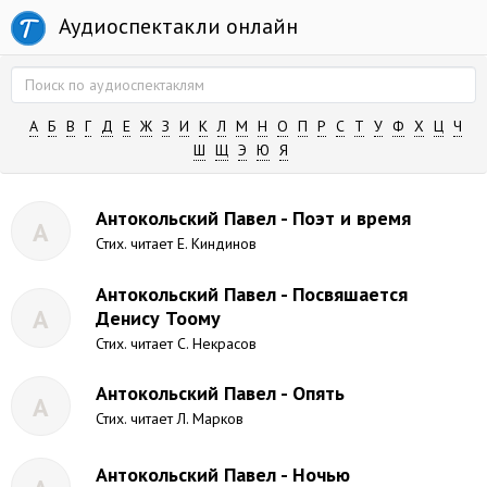
Аудиоспектакли онлайн
А
Б
В
Г
Д
Е
Ж
З
И
К
Л
М
Н
О
П
Р
С
Т
У
Ф
Х
Ц
Ч
Ш
Щ
Э
Ю
Я
Антокольский Павел - Поэт и время
А
Стих. читает Е. Киндинов
Антокольский Павел - Посвяшается
А
Денису Тоому
Стих. читает С. Некрасов
Антокольский Павел - Опять
А
Стих. читает Л. Марков
Антокольский Павел - Ночью