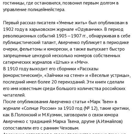
гостиницы, где остановился, позвонил первым долгом в
управление полицеймейстера.
Первый рассказ писателя «Уменье жить» был опубликован в
1902 году в харьковском журнале «Одуванчик». В период
революционных событий 1905—1907 гг., обнаруживая в себе
публицистический талант, Аверченко публикует в периодике
очерки, фельетоны и юморески, а также выпускает быстро
запрещенные цензурой несколько номеров собственных
сатирических журналов «Штык» и «Меч».
В 1910 году выходит его сборники «Рассказы
(юмористические)», «Зайчики на стене» и «Веселые устрицы»,
последний имел более 20 переизданий. Эти книги сделали
его имя известным среди большого количества российских
читателей.
После опубликования Аверченко статьи «Марк Твен» в
журнале «Солнце России» за 1910 год (№ 12), такие критики,
как В.Полонский и М.Кузмин, заговорили о связи юмора
Аверченко с традицией Марка Твена, другие (А.Измайлов)
сопоставляли его с ранним Чеховым.