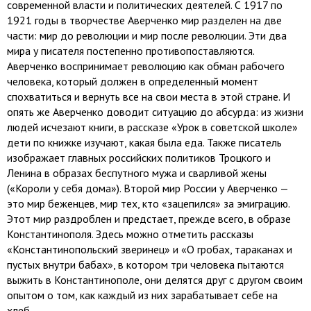
современной власти и политических деятелей. С 1917 по
1921 годы в творчестве Аверченко мир разделен на две
части: мир до революции и мир после революции. Эти два
мира у писателя постепенно противопоставляются.
Аверченко воспринимает революцию как обман рабочего
человека, который должен в определенный момент
спохватиться и вернуть все на свои места в этой стране. И
опять же Аверченко доводит ситуацию до абсурда: из жизни
людей исчезают книги, в рассказе «Урок в советской школе»
дети по книжке изучают, какая была еда. Также писатель
изображает главных российских политиков Троцкого и
Ленина в образах беспутного мужа и сварливой жены
(«Короли у себя дома»). Второй мир России у Аверченко —
это мир беженцев, мир тех, кто «зацепился» за эмиграцию.
Этот мир раздроблен и предстает, прежде всего, в образе
Константинополя. Здесь можно отметить рассказы
«Константинопольский зверинец» и «О гробах, тараканах и
пустых внутри бабах», в котором три человека пытаются
выжить в Константинополе, они делятся друг с другом своим
опытом о том, как каждый из них зарабатывает себе на
хлеб.