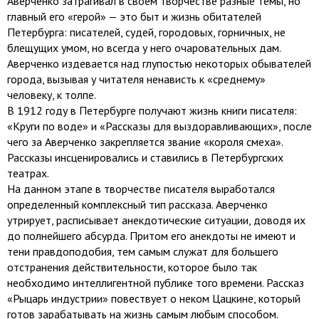
Аверченко затрагивал в своем творчестве разные темы, но
главный его «герой» — это быт и жизнь обитателей
Петербурга: писателей, судей, городовых, горничных, не
блещущих умом, но всегда у него очаровательных дам.
Аверченко издевается над глупостью некоторых обывателей
города, вызывая у читателя ненависть к «среднему»
человеку, к толпе.
В 1912 году в Петербурге получают жизнь книги писателя:
«Круги по воде» и «Рассказы для выздоравливающих», после
чего за Аверченко закрепляется звание «короля смеха».
Рассказы инсценировались и ставились в Петербургских
театрах.
На данном этапе в творчестве писателя выработался
определенный комплексный тип рассказа. Аверченко
утрирует, расписывает анекдотические ситуации, доводя их
до полнейшего абсурда. Притом его анекдоты не имеют и
тени правдоподобия, тем самым служат для большего
отстранения действительности, которое было так
необходимо интеллигентной публике того времени. Рассказ
«Рыцарь индустрии» повествует о неком Цацкине, который
готов зарабатывать на жизнь самым любым способом.