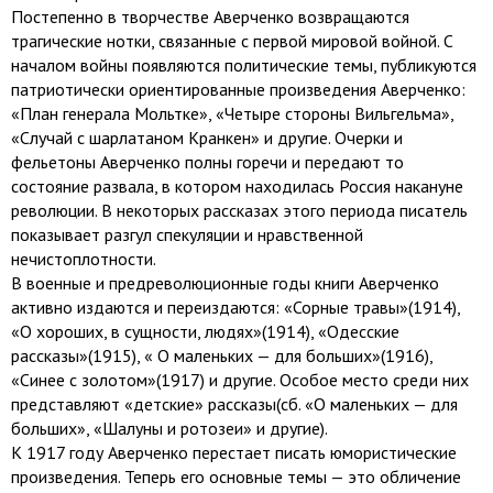
Постепенно в творчестве Аверченко возвращаются
трагические нотки, связанные с первой мировой войной. С
началом войны появляются политические темы, публикуются
патриотически ориентированные произведения Аверченко:
«План генерала Мольтке», «Четыре стороны Вильгельма»,
«Случай с шарлатаном Кранкен» и другие. Очерки и
фельетоны Аверченко полны горечи и передают то
состояние развала, в котором находилась Россия накануне
революции. В некоторых рассказах этого периода писатель
показывает разгул спекуляции и нравственной
нечистоплотности.
В военные и предреволюционные годы книги Аверченко
активно издаются и переиздаются: «Сорные травы»(1914),
«О хороших, в сущности, людях»(1914), «Одесские
рассказы»(1915), « О маленьких — для больших»(1916),
«Синее с золотом»(1917) и другие. Особое место среди них
представляют «детские» рассказы(сб. «О маленьких — для
больших», «Шалуны и ротозеи» и другие).
К 1917 году Аверченко перестает писать юмористические
произведения. Теперь его основные темы — это обличение