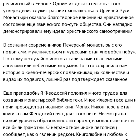
религиозный в Европе. Одним из доказательств этого
утверждения служит расцвет монашества в Древней Руси.
Монастыри оказали благотворное влияние на нравственное
состояние еще языческого по-сути общества. Они наглядно
демонстрировали ему идеал христианского самоотречения.
В сознании современников Печерский монастырь с его
подвигами, мученичеством и чудесами стал «подобен небу».
Поэтому неслучайно иноков стали называть «земными
ангелами или небесными людьми». То, что сохранила нам
история о киево-печерских подвижниках, их количестве и
видах их подвигов, лишний раз подтверждает сказанное.
Еще преподобный Феодосий положил много трудов для
создания монастырской библиотеки. Инок Иларион все дни и
ночи проводил за писанием книг. Монах Никон переплетал
книги, а сам Феодосий прял для этого нити. Несмотря на
низкий уровень образованности народа, в монастыре почти
все были грамотны. О неграмотном иноке летописец
сообщает, как о явлении редком. Книголюбие и любовь к