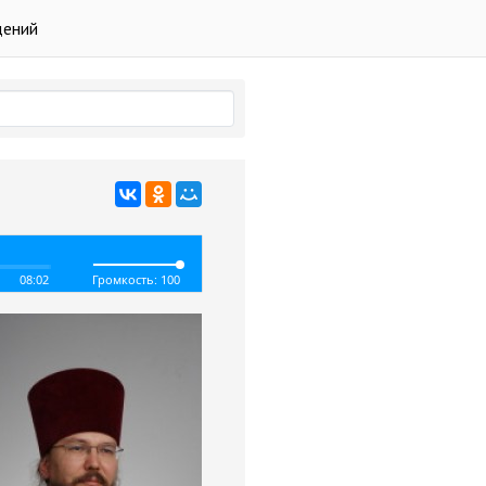
дений
08:02
Громкость: 100