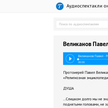
Аудиоспектакли о
Великанов Павел
Великанов Павел - 
00:00
Протоиерей Павел Велика
«Религиозная энциклопед
ДУША
…Слишком долго мы не зна
поднятыми головами, не з