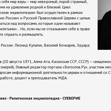
 себя мир веры – мир неведомый, порой странный,
емя на удивление родной и близкий. Цикл
озная энциклопедия» был осуществлен в рамках
ио России» и Русской Православной Церкви с целью
аться над вопросами, которые одни называют
оклятыми»… Но, если мы не отказываем себе в праве
те слушать и размышлять.
России: Леонид Кулагин, Василий Бочкарев, Эдуард
 (20 августа 1971, Алма-Ата, Казахская ССР, СССР) — священно
тоиерей), Главный редактор портала «Богослов.Ру», участник ме
просам информационной деятельности церкви и отношений со С
 работе, доцент и преподаватель МДА.
вел - Религиозная энциклопедия - СУЕВЕРИЕ