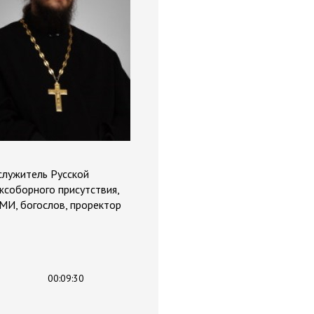
служитель Русской
жсоборного присутствия,
МИ, богослов, проректор
00:09:30