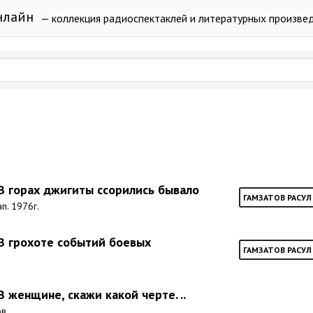
нлайн
— коллекция радиоспектаклей и литературных произве
 В горах джигиты ссорились бывало
ГАМЗАТОВ РАСУЛ
ап. 1976г.
 В грохоте событий боевых
ГАМЗАТОВ РАСУЛ
В женщине, скажи какой черте. ..
ов