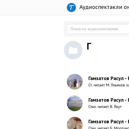
Аудиоспектакли о
Г
Гамзатов Расул -
Ст. читает М. Ульянов з
Гамзатов Расул -
Стих. читает В. Якут
Гамзатов Расул - 
Стих. читает Б. Моргун