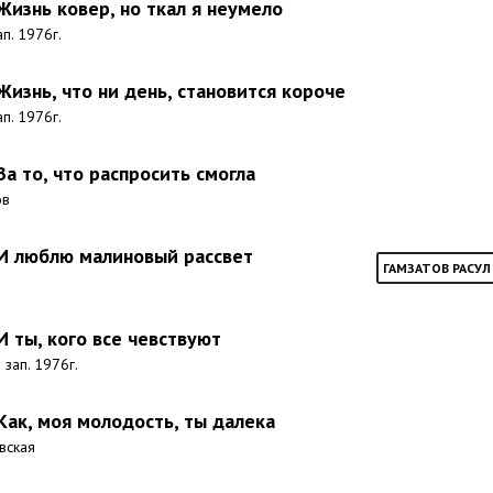
 Жизнь ковер, но ткал я неумело
ап. 1976г.
 Жизнь, что ни день, становится короче
ап. 1976г.
За то, что распросить смогла
ов
 И люблю малиновый рассвет
ГАМЗАТОВ РАСУЛ
 И ты, кого все чевствуют
 зап. 1976г.
 Как, моя молодость, ты далека
евская