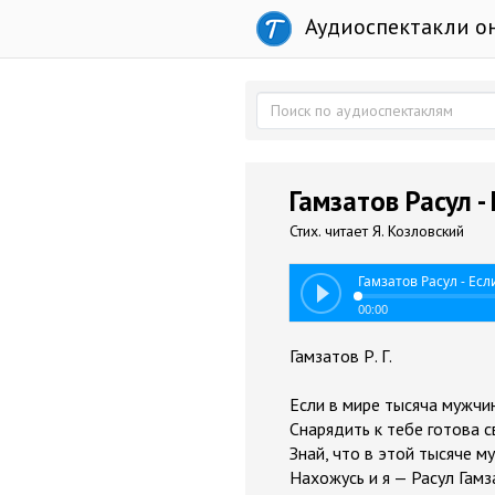
Аудиоспектакли о
Гамзатов Расул -
Стих. читает Я. Козловский
Гамзатов Расул - Ес
00:00
Гамзатов Р. Г.
Если в мире тысяча мужчи
Снарядить к тебе готова с
Знай, что в этой тысяче м
Нахожусь и я — Расул Гамз