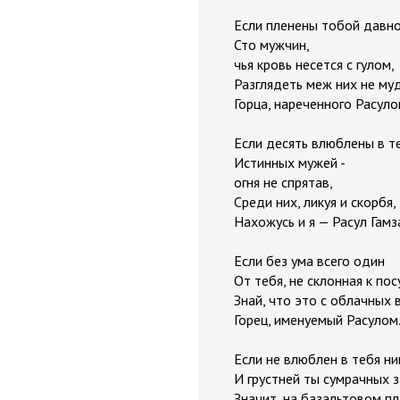
Если пленены тобой давн
Сто мужчин,
чья кровь несется с гулом,
Разглядеть меж них не му
Горца, нареченного Расуло
Если десять влюблены в т
Истинных мужей -
огня не спрятав,
Среди них, ликуя и скорбя,
Нахожусь и я — Расул Гамз
Если без ума всего один
От тебя, не склонная к пос
Знай, что это с облачных
Горец, именуемый Расулом
Если не влюблен в тебя ни
И грустней ты сумрачных з
Значит, на базальтовом п