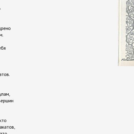
о
дрено
м.
ебя
атов.
улам,
 вершин
.
кто
акатов,
лато