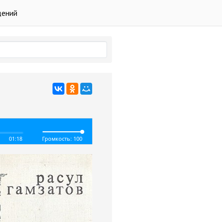
дений
01:18
Громкость: 100