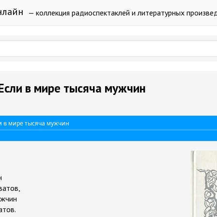
нлайн
— коллекция радиоспектаклей и литературных произве
 Если в мире тысяча мужчин
ли в мире тысяча мужчин
н
ватов,
ужчин
атов.