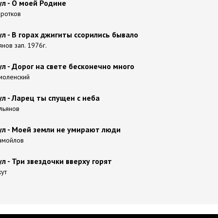
л - О моей Родине
Коротков
ул - В горах джигиты ссорились бывало
ьянов зап. 1976г.
ул - Дорог на свете бесконечно много
Смоленский
ул - Ларец ты спущен с неба
Ульянов
ул - Моей земли не умирают люди
Самойлов
л - Три звездочки вверху горят
кут