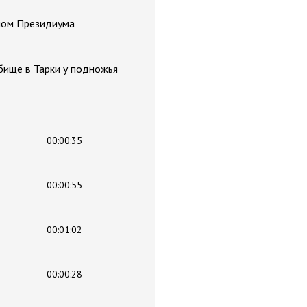
еном Президиума
бище в Тарки у подножья
00:00:35
00:00:55
00:01:02
00:00:28