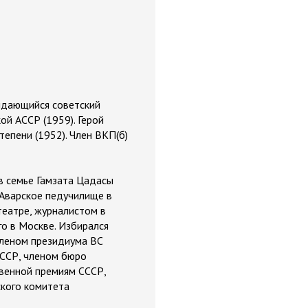
 выдающийся советский
ой АССР (1959). Герой
тепени (1952). Член ВКП(б)
 в семье Гамзата Цадасы
 Аварское педучилище в
театре, журналистом в
го в Москве. Избирался
членом президиума ВС
СССР, членом бюро
твенной премиям СССР,
ского комитета