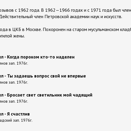
озывов с 1962 года. В 1962—1966 годах и с 1971 года был чл
Действительный член Петровской академии наук и искусств.
года в ЦКБ в Москве. Похоронен на старом мусульманском клад
огилой жены.
ул - Когда пороком кто-то наделен
ьянов зап. 1976г.
л - Ты задаешь вопрос свой не впервые
ьянов зап. 1976г.
л - Бросает свет светильник мой чадящий
ьянов зап. 1976г.
л - Я счастлив
вадский зап. 1976г.