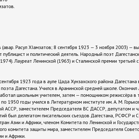
мзатов.
тов (авар. Расул XIамзатов; 8 сентября 1923 — 3 ноября 2003) —
т публицист и политический деятель. Народный поэт Дагестанск
1974). Лауреат Ленинской (1963) и Сталинской премии третьей с
 сентября 1923 года в ауле Цада Хунзахского района Дагестана
поэта Дагестана. Учился в Аранинской средней школе. Окончил
работал школьным учителем, затем — помощником режиссёра в 
5 по 1950 годы учился в Литературном институте им. А. М. Горько
ой АССР, заместителем Председателя ВС ДАССР, депутатом и 
тий был делегатом писательских съездов Дагестана, РСФСР и 
тран Азии и Африки, членом Комитета по Ленинской и Государс
ого комитета защиты мира, заместителем Председателя Совет
и и Африки.