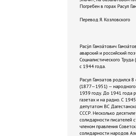
Погребен в горах Расул Га
Перевод Я. Козловского
Расу́л Гамза́тович Гамза́
аварский и российский поэ
Социалистического Труда (
с 1944 года.
Расул Гамзатов родился 8
(1877—1951) — народного 
1939 году. До 1941 года 
газетах и на радио. С 194
депутатом ВС Дагестанск
СССР. Несколько десятиле
солидарности писателей с
членом правления Советск
солидарности народов Ази