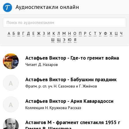
Аудиоспектакли онлайн
А
Б
В
Г
Д
Е
Ж
З
И
К
Л
М
Н
О
П
Р
С
Т
У
Ф
Х
Ц
Ч
Ш
Щ
Э
Ю
Я
Астафьев Виктор - Где-то гремит война
Читает Д. Назаров
Астафьев Виктор - Бабушкин праздник
А
Фрагм. р. сп. уч. Н. Сазонова и Г. Жжёнов
Астафьев Виктор - Ария Каварадосси
А
Коллекция Н. Кружкова Рассказ
Астангов М - фрагмент спектакля 1955 г
Гамлет В. Шекспира