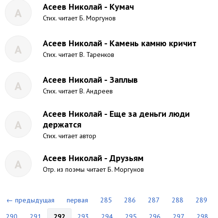
Асеев Николай - Кумач
А
Стих. читает Б. Моргунов
Асеев Николай - Камень камню кричит
А
Стих. читает В. Таренков
Асеев Николай - Заплыв
А
Стих. читает В. Андреев
Асеев Николай - Еще за деньги люди
А
держатся
Стих. читает автор
Асеев Николай - Друзьям
А
Отр. из поэмы читает Б. Моргунов
← предыдущая
первая
285
286
287
288
289
290
291
292
293
294
295
296
297
298