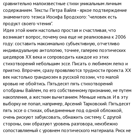
сравнительно малоизвестные стихи уникальным личным
содержанием. Тексты Петра Вайля - яркое подтверждение
знаменитого тезиса Иосифа Бродского: "человек есть
продукт своего чтения".
Идея этой книги настолько простая и счастливая, что
возникает вопрос, почему она еще не реализована к 2006
году: составить максимально субъективную, отчетливо
индивидуальную антологию, точнее, галерею поэтических
шедевров ХХ века и сопроводить каждое из этих
стихотворений небольшим эссе. Писать о любимом легко и
приятно. Впрочем, сразу проявляются трудности проекта. ХХ
век настолько грандиозен в русской поэзии, что малой
кровью не обойтись. Пятьдесят пять стихотворений
отобраны Вайлем, по его собственному признанию, не путем
накопления, а жестким вычитанием. Меньше нельзя. И в эту
выборку не попал, например, Арсений Тарковский. Пятьдесят
пять эссе о стихах, объединенные под одной обложкой,
очень рискуют забуксовать, обнажить систему. С другой
стороны, они образуют уровень разговора, неизбежно
сопоставляемый с уровнем поэтического материала. Риск не