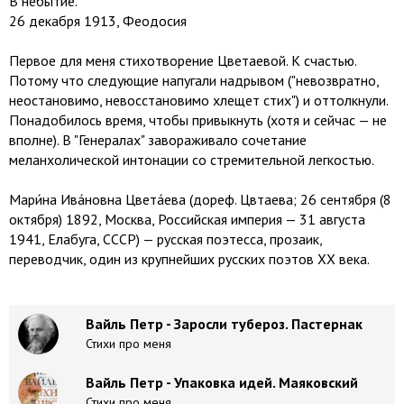
В небытие.
26 декабря 1913, Феодосия
Первое для меня стихотворение Цветаевой. К счастью.
Потому что следующие напугали надрывом ("невозвратно,
неостановимо, не­восстановимо хлещет стих") и от­толкнули.
Понадобилось время, чтобы привык­нуть (хотя и сейчас — не
вполне). В "Генералах" завораживало сочетание
меланхолической инто­нации со стремительной легкостью.
Мари́на Ива́новна Цвета́ева (дореф. Цвѣтаева; 26 сентября (8
октября) 1892, Москва, Российская империя — 31 августа
1941, Елабуга, СССР) — русская поэтесса, прозаик,
переводчик, один из крупнейших русских поэтов XX века.
Вайль Петр - Заросли тубероз. Пастернак
Стихи про меня
Вайль Петр - Упаковка идей. Маяковский
Стихи про меня