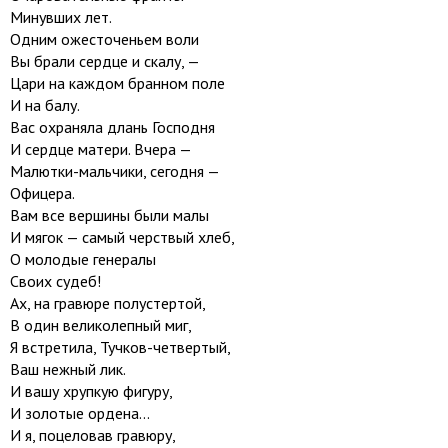
Минувших лет.
Одним ожесточеньем воли
Вы брали сердце и скалу, —
Цари на каждом бранном поле
И на балу.
Вас охраняла длань Господня
И сердце матери. Вчера —
Малютки-мальчики, сегодня —
Офицера.
Вам все вершины были малы
И мягок — самый черствый хлеб,
О молодые генералы
Своих судеб!
Ах, на гравюре полустертой,
В один великолепный миг,
Я встретила, Тучков-четвертый,
Ваш нежный лик.
И вашу хрупкую фигуру,
И золотые ордена...
И я, поцеловав гравюру,