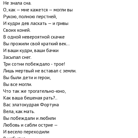
Не знала сна.
О, как — мне кажется — могли вы
Рукою, полною перстней,
И кудри дев ласкать — и гривы
Своих коней.
В одной невероятной скачке
Вы прожили свой краткий век...
И ваши кудри, ваши бачки
Засыпал снег.
Три сотни побеждало - трое!
Лишь мертвый не вставал с земли.
Вы были дети и герои,
Вы все могли.
Что так же трогательно-юно,
Как ваша бешеная рать?..
Вас златокудрая Фортуна
Вела, как мать.
Вы побеждали и любили
Любовь и сабли острие —
И весело переходили