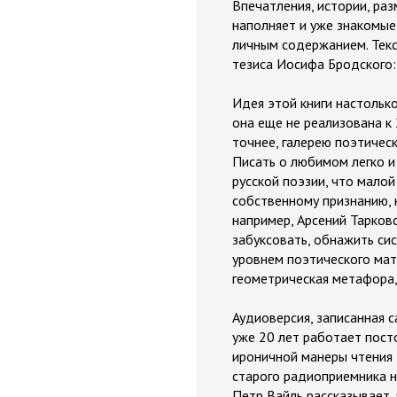
Впечатления, истории, раз
наполняет и уже знакомые
личным содержанием. Текс
тезиса Иосифа Бродского: 
Идея этой книги настолько
она еще не реализована к
точнее, галерею поэтичес
Писать о любимом легко и 
русской поэзии, что малой
собственному признанию, н
например, Арсений Тарков
забуксовать, обнажить си
уровнем поэтического мате
геометрическая метафора,
Аудиоверсия, записанная 
уже 20 лет работает пост
ироничной манеры чтения 
старого радиоприемника н
Петр Вайль рассказывает, 