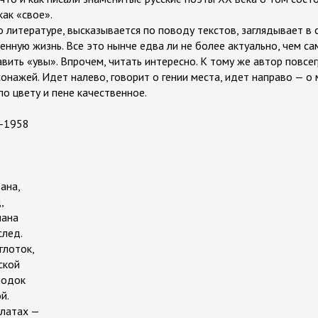
ак «свое».
 литературе, высказывается по поводу текстов, заглядывает в 
нную жизнь. Все это нынче едва ли не более актуально, чем са
авить «увы». Впрочем, читать интересно. К тому же автор повсе
сонажей. Идет налево, говорит о гении места, идет направо — о 
по цвету и пене качественное.
3-1958
ана,
,
мана
след.
глоток,
ской
лодок
й.
шлатах —