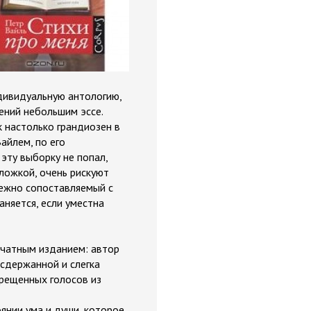
ндивидуальную антологию,
ений небольшим эссе.
к настолько грандиозен в
айлем, по его
 эту выборку не попал,
бложкой, очень рискуют
бежно сопоставляемый с
аняется, если уместна
ечатным изданием: автор
сдержанной и слегка
прещенных голосов из
оянии ума и души, которое