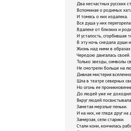
Два несчастных русских ст
Вспоминая о родимых хат
И томясь о них издалека.
Вся душа у них перегорела
Вдалеке от близких и род
И усталость, сгорбившая т
В эту ночь снедала души и
Жизнь над ними в образа
Чередою двигалась своей.
Только звезды, символы с
Не смотрели больше на лю
Дивная мистерия вселенн
Шла в театре северных св
Но огонь ее проникновенн
До людей уже не доходил
Вкруг людей посвистывала
Заметая мерзлые пеньки.
И на них, не глядя друг на 
Замерзая, сели старики.
Стали кони, кончилась раб