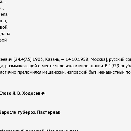
...
а,
вела.
ана,
вой,
адана
вой.
евич [24.4(7.5).1903, Казань, — 14.10.1958, Москва], русский со
а, размышляющий о месте человека в мироздании. В 1929 опуб
тастично преломился мещанский, нэповский быт, ненавистный по
Слово Я. В. Ходосевич
 Заросли тубероз. Пастернак