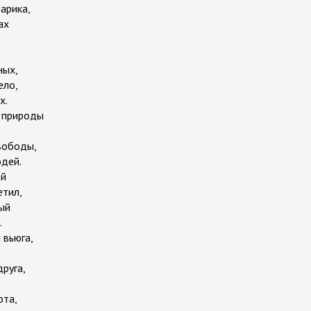
арика,
ах
ных,
ело,
х.
х природы
вободы,
дей.
ой
етил,
ый
.
 вьюга,
друга,
ота,