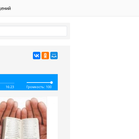
дений
16:23
Громкость: 100