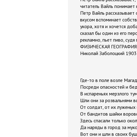
читатель Вайль понимает к
Петр Вайль рассказывает о
вкусом вспоминает собстве
укора, хотя и хочется доб
сказал бы один из его пер
рекламно, пьет пиво, судя 
ФИЗИЧЕСКАЯ ГЕОГРАФИЯ
Николай Заболоцкий 190
Где-то в поле возле Магад
Посреди опасностей и бед
В испареньях мерзлого ту
Шли они за розвальнями в
От солдат, от их луженых 
От бандитов шайки воров
Здесь спасали только око
Да наряды в город за муко
Вот они и шли в своих бу