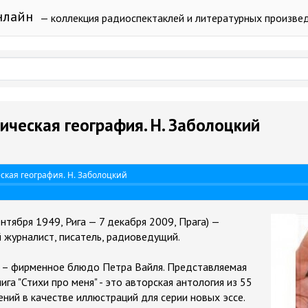
нлайн
— коллекция радиоспектаклей и литературных произве
зическая география. Н. Заболоцкий
ская география. Н. Заболоцкий
ентября 1949, Рига — 7 декабря 2009, Прага) —
й журналист, писатель, радиоведущий.
и – фирменное блюдо Петра Вайля. Представляемая
а "Стихи про меня" - это авторская антология из 55
ний в качестве иллюстраций для серии новых эссе.