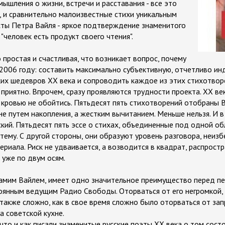
мышления о жизни, встречи и расставания - все это
, и сравнительно малоизвестные стихи уникальным
ты Петра Вайля - яркое подтверждение знаменитого
"человек есть продукт своего чтения".
 простая и счастливая, что возникает вопрос, почему
 2006 году: составить максимально субъективную, отчетливо и
ких шедевров ХХ века и сопроводить каждое из этих стихотвор
приятно. Впрочем, сразу проявляются трудности проекта. ХХ ве
 кровью не обойтись. Пятьдесят пять стихотворений отобраны В
е путем накопления, а жестким вычитанием. Меньше нельзя. И в
ский. Пятьдесят пять эссе о стихах, объединенные под одной о
стему. С другой стороны, они образуют уровень разговора, неиз
риала. Риск не удваивается, а возводится в квадрат, распростр
 уже по двум осям.
самим Вайлем, имеет одно значительное преимущество перед п
оянным ведущим Радио Свободы. Оторваться от его негромкой, 
также сложно, как в свое время сложно было оторваться от за
а советской кухне.
что и как писали знаменитые русские поэты ХХ века о том сост