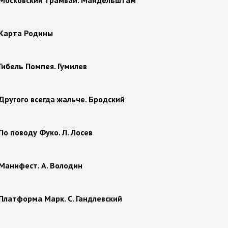
 Московский трамвай. Мандельштам
 Карта Родины
 Гибель Помпея. Гумилев
 Другого всегда жальче. Бродский
По поводу Фуко. Л. Лосев
 Манифест. А. Володин
 Платформа Марк. С. Гандлевский