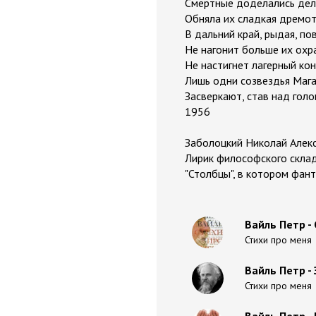
Смертные доделались дела
Обняла их сладкая дремот
В дальний край, рыдая, по
Не нагонит больше их охр
Не настигнет лагерный кон
Лишь одни созвездья Маг
Засверкают, став над голо
1956
Заболоцкий Николай Алексе
Лирик философского склад
"Столбцы", в котором фан
Вайль Петр - 
Стихи про меня
Вайль Петр -
Стихи про меня