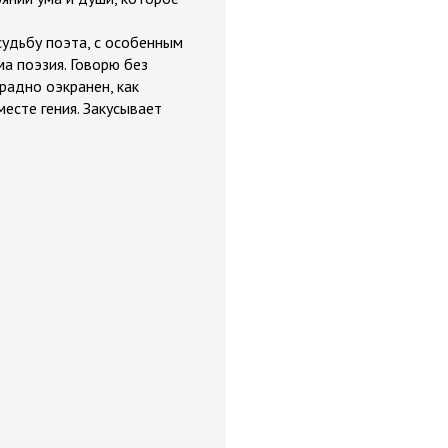
судьбу поэта, с особенным
ма поэзия. Говорю без
градно оэкранен, как
месте гения. Закусывает