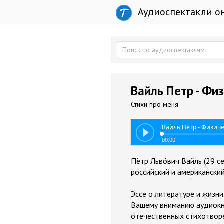
Аудиоспектакли о
Вайль Петр - Фи
Стихи про меня
Вайль Петр - Физиче
00:00
Пётр Льво́вич Вайль (29 с
российский и американски
Эссе о литературе и жизн
Вашему вниманию аудиокниг
отечественных стихотворе