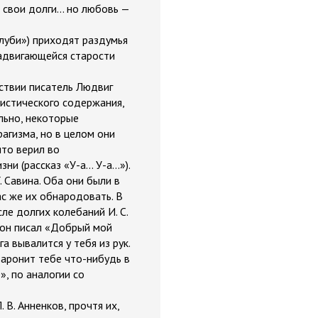
свои долги... но любовь —
луби») приходят раздумья
надвигающейся старости
дствии писатель Людвиг
мистического содержания,
льно, некоторые
агизма, но в целом они
ято верил во
рассказ «У-а... У-а...»).
 Савина. Оба они были в
с же их обнародовать. В
ле долгих колебаний И. С.
и он писал «Добрый мой
а вывалится у тебя из рук.
 заронит тебе что-нибудь в
», по аналогии со
 В. Анненков, прочтя их,