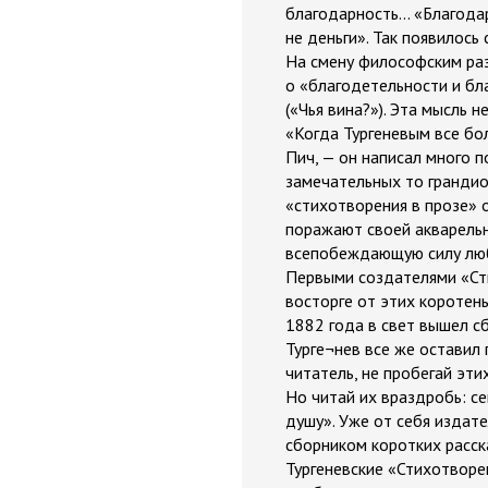
благодарность... «Благода
не деньги». Так появилось
На смену философским раз
о «благодетельности и бл
(«Чья вина?»). Эта мысль н
«Когда Тургеневым все бо
Пич, — он написал много 
замечательных то грандио
«стихотворения в прозе» о
поражают своей акварельно
всепобеждающую силу любви
Первыми создателями «Стих
восторге от этих коротен
1882 года в свет вышел сб
Турге¬нев все же оставил
читатель, не пробегай этих
Но читай их враздробь: се
душу». Уже от себя издате
сборником коротких расск
Тургеневские «Стихотворен