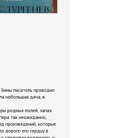
. Зимы писатель проводил
ла небольшая дача, в
оры родных полей, запах
 пера так неожиданно,
ряд произведений, которые
ло дорого его сердцу в
 и зарисовки виденного, и