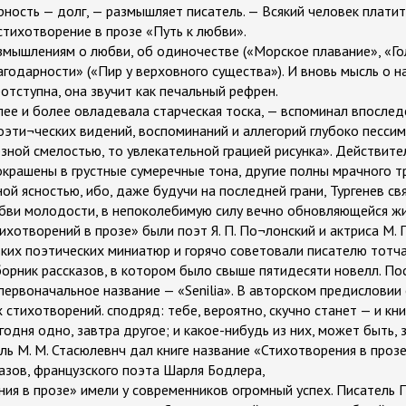
рность — долг, — размышляет писатель. — Всякий человек платит 
 стихотворение в прозе «Путь к любви».
мышлениям о любви, об одиночестве («Морское плавание», «Го
агодарности» («Пир у верховного существа»). И вновь мысль о 
еотступна, она звучит как печальный рефрен.
лее и более овладевала старческая тоска, — вспоминал впосле
поэти¬ческих видений, воспоминаний и аллегорий глубоко песси
зной смелостью, то увлекательной грацией рисунка». Действите
крашены в грустные сумеречные тона, другие полны мрачного тр
й ясностью, ибо, даже будучи на последней грани, Тургенев св
 молодости, в непоколебимую силу вечно обновляющейся жизни (
отворений в прозе» были поэт Я. П. По¬лонский и актриса М. Г.
ьких поэтических миниатюр и горячо советовали писателю тотча
орник рассказов, в котором было свыше пятидесяти новелл. Пос
 первоначальное название — «Senilia». В авторском предислови
 стихотворений. сподряд: тебе, вероятно, скучно станет — и книг
годня одно, завтра другое; и какое-нибудь из них, может быть,
ль М. М. Стасюлевнч дал книге название «Стихотворения в прозе
азов, французского поэта Шарля Бодлера,
ия в прозе» имели у современников огромный успех. Писатель П.