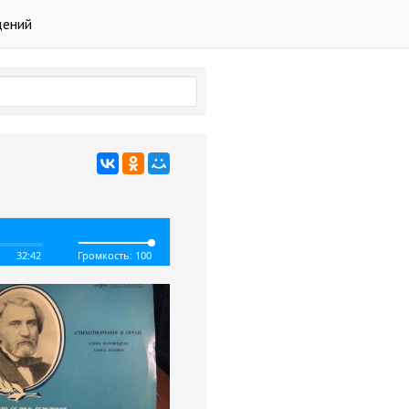
дений
32:42
Громкость: 100