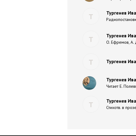
Тургенев Ива
Т
Радиопостанов
Тургенев Ива
Т
О. Ефремов, А.
Т
Тургенев Ива
Тургенев Ива
Читает Е. Поле
Тургенев Ива
Т
Стихотв. в проз