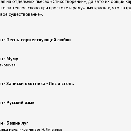
акал на отдельных пьесах «Стихотворений», да зато их общий х
 что за теплое слово при простоте и радужных красках, что за гр
свое существование».
ан - Песнь торжествующей любви
н - Муму
рановская
н - Записки охотника - Лес и степь
н - Русский язык
н - Бежин луг
тика мальчиков читает Н. Литвинов