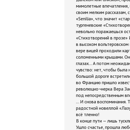
мимолетные впечатления, 
своим мелким рассказам, 
«Senilia», что значит «ст
тургеневские «Стихотворен
невольно поражаешься ост
«Стихотворений в прозе» 
в высоком вольтеровском 
вере вицей проходили кар
соломенными крышами. Он 
глазах... А потом неожида
чувство: нет, чтобы была
большой дороге встретилис
во Францию пришло извест
революцио¬нерка Вера Зас
под непосредственным впе
… И снова воспоминания. Т
радостной новеллой «Лазу
всё тленно!
В конце пути — лишь тускл
Ушло счастье, прошла люб