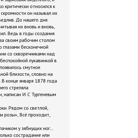
о критически относился к
 скромности он называл их
аведлив. До нашего дня
читывая их вновь и вновь,
ил. Ведь в годы создания
 за своим рабочим столом
го глазами бесконечной
вни со скворечниками над
беспокойной лукавинкой в
 появилось смутное
ной близости, словно на
. В конце января 1878 года
него стреляла
, написан И. С Тургеневым
рки. Рядом со светлой,
и розы», Всё проходит,
ачиком у зябнущих ног...
только сострадание или