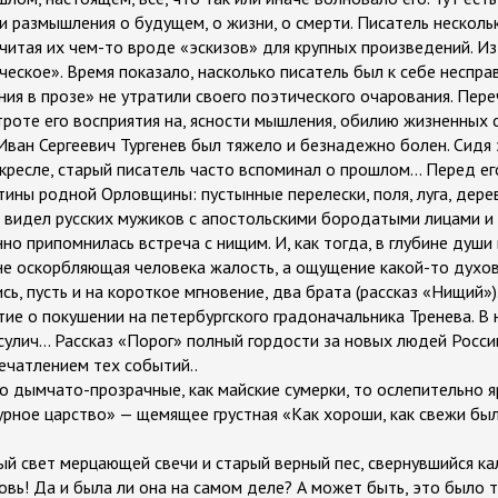
и размышления о будущем, о жизни, о смерти. Писатель нескольк
считая их чем-то вроде «эскизов» для крупных произведений. Из
арческое». Время показало, насколько писатель был к себе неспр
ия в прозе» не утратили своего поэтического очарования. Пере
роте его восприятия на, ясности мышления, обилию жизненных с
Иван Сергеевич Тургенев был тяжело и безнадежно болен. Сидя
кресле, старый писатель часто вспоминал о прошлом... Перед е
тины родной Орловщины: пустынные перелески, поля, луга, дере
видел русских мужиков с апостольскими бородатыми лицами и 
нно припомнилась встреча с нищим. И, как тогда, в глубине души
 не оскорбляющая человека жалость, а ощущение какой-то духов
ь, пусть и на короткое мгновение, два брата (рассказ «Нищий»)
ие о покушении на петербургского градоначальника Тренева. В 
улич… Рассказ «Порог» полный гордости за новых людей России
чатлением тех событий..
о дымчато-прозрачные, как майские сумерки, то ослепительно я
рное царство» — щемящее грустная «Как хороши, как свежи был
ый свет мерцающей свечи и старый верный пес, свернувшийся кал
овь! Да и была ли она на самом деле? А может быть, это было 