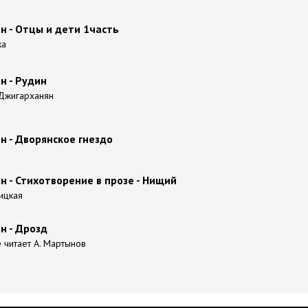
н - Отцы и дети 1часть
ка
н - Рудин
 Джигарханян
н - Дворянское гнездо
н - Стихотворение в прозе - Нищий
вицкая
н - Дрозд
е читает А. Мартынов