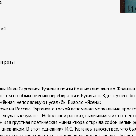
а
КАЯ
ли розы
ни Иван Сергеевич Тургенев почти безвыездно жил во Франции
 летом по обыкновению перебирался в Буживаль. Здесь у него бы
ожённая, неподалеку от усадьбы Виардо «Ясени».
хоже на Россию. Тургенев с тоской вспоминал молчаливые прост
 тянулась к бумаге... Небольшой рассказ, вылившийся из-под его
». Эта грустная поэтическая миниа¬тюра открыла собой целый 
 дневником. В этот «дневник» И.С. Тургенев заносил все, что бы
лом, настоящем, все, что так или иначе волновало его. Тут есть