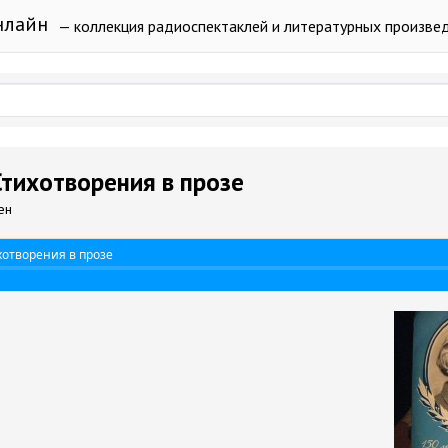
нлайн
— коллекция радиоспектаклей и литературных произве
Стихотворения в прозе
ен
хотворения в прозе