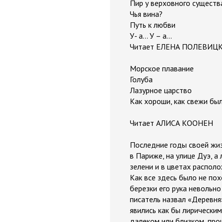
Пир у верховного существ
Чья вина?
Путь к любви
У- а… У – а…
Читает ЕЛЕНА ПОЛЕВИЦ
Морское плавание
Голуба
Лазурное царство
Как хороши, как свежи бы
Читает АЛИСА КООНЕН
Последние годы своей жиз
в Париже, на улице Дуэ, а
зелени и в цветах распол
Как все здесь было не по
березки его рука невольно
писатель назвал «Деревня
явились как бы лирическим
далеком или близком, прош