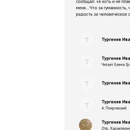
сообщал: «я хоть и не пл
меня... Что за гуманность,
радость за человеческое 
Т
Тургенев Ив
Тургенев Ива
Т
Читает Елена Г
Т
Тургенев Ива
Тургенев Ива
Т
А. Покровский
Тургенев Ива
Отр. Характерис