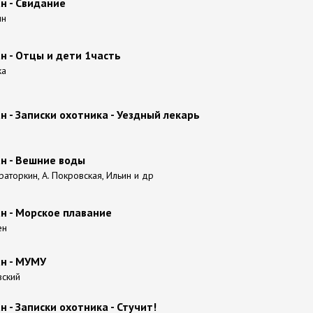
н - Свидание
ин
н - Отцы и дети 1часть
ка
н - Записки охотника - Уездный лекарь
н - Вешние воды
араторкин, А. Покровская, Ильин и др
н - Морское плавание
ен
ан - МУМУ
вский
н - Записки охотника - Стучит!