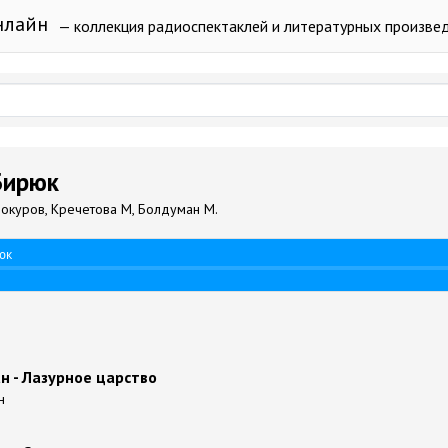
нлайн
— коллекция радиоспектаклей и литературных произве
 Бирюк
локуров, Кречетова М, Болдуман М.
юк
н - Лазурное царство
н