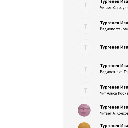
Тургенев Ива
Т
Читает В. Зозул
Тургенев Ива
Т
Радиопостанов
Т
Тургенев Ива
Тургенев Ива
Т
Радиосп. акт. Т
Тургенев Ива
Т
Чит Алиса Коон
Тургенев Ив
Читает А. Консо
Тургенев Ива