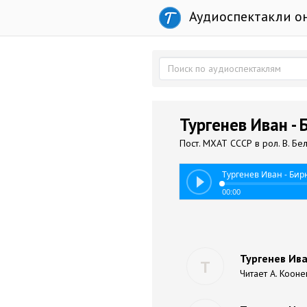
Аудиоспектакли о
Тургенев Иван -
Пост. МХАТ СССР в рол. В. Бе
Тургенев Иван - Бир
00:00
Тургенев Ива
Т
Читает А. Кооне