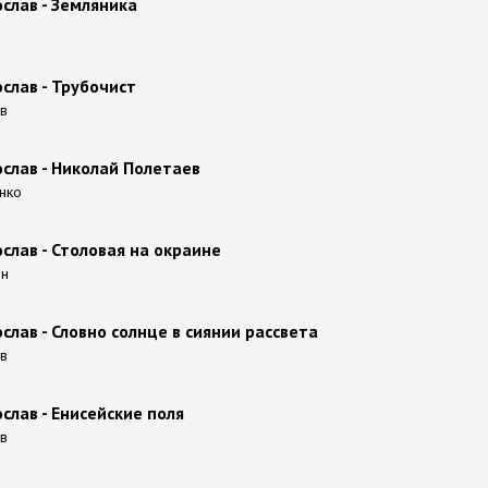
слав - Земляника
слав - Трубочист
ов
слав - Николай Полетаев
енко
слав - Столовая на окраине
ин
слав - Словно солнце в сиянии рассвета
ов
слав - Енисейские поля
ов