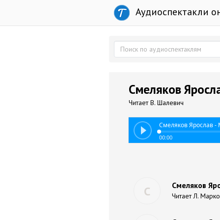
Аудиоспектакли о
Смеляков Яросла
Читает В. Шалевич
Смеляков Ярослав -
00:00
Смеляков Яр
С
Читает Л. Марк