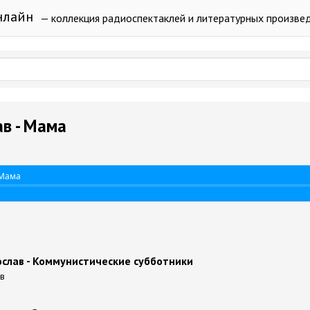
нлайн
— коллекция радиоспектаклей и литературных произве
в - Мама
 Мама
ослав - Коммунистические субботники
ов