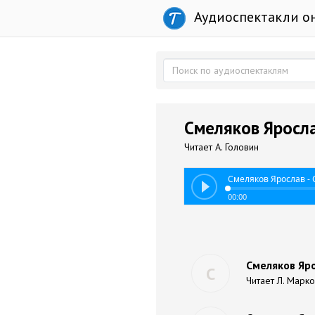
Аудиоспектакли о
Смеляков Яросла
Читает А. Головин
Смеляков Ярослав - 
00:00
Смеляков Яр
С
Читает Л. Марк