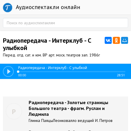
Аудиоспектакли онлайн
Радиопередача - Интерклуб - С
улыбкой
Перед. отд. сат. и юм. ВР арт. моск. театров зап. 1986г
Радиопередача - Интерклуб - С улыбкой
00:00
28:51
Радиопередача - Золотые страницы
Большого театра - фрагм. Руслан и
Р
Людмила
Глинка ПаяцыЛеонковалло ведущий И. Петров