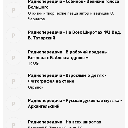
Радиопередача - Собинов - Великие голоса
Большого
Р
О жизни и творчестве певца автор и ведущий О.
Черников
Радиопередача - На Всех Широтах №2 Вед.
Р
В. Татарский
Радиопередача - В рабочий полдень -
Р
Встреча с Б. Александровым
1985г
Радиопередача - Взрослым о детях -
Р
Фотография на стене
Отрывок
Радиопередача - Русская духовная музыка -
Р
Архангельский
Радиопередача - На всех широтах
Р