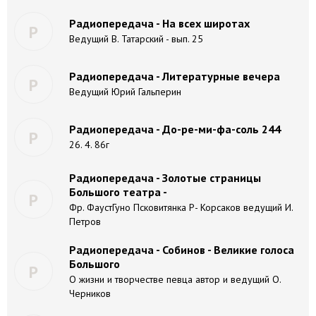
Радиопередача - На всех широтах
Р
Ведущий В. Татарский - вып. 25
Радиопередача - Литературные вечера
Р
Ведущий Юрий Гальперин
Радиопередача - До-ре-ми-фа-соль 244
Р
26. 4. 86г
Радиопередача - Золотые страницы
Большого театра -
Р
Фр. ФаустГуно Псковитянка Р- Корсаков ведущий И.
Петров
Радиопередача - Собинов - Великие голоса
Большого
Р
О жизни и творчестве певца автор и ведущий О.
Черников