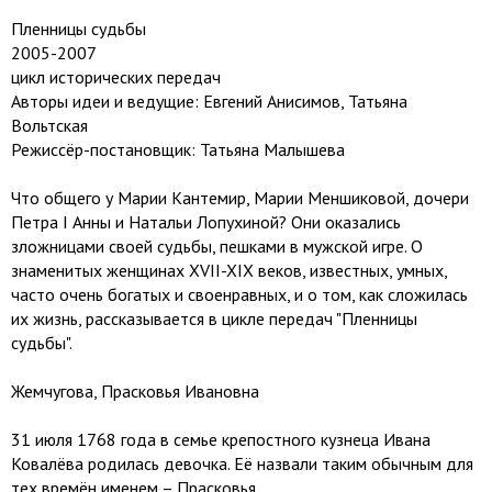
Пленницы судьбы
2005-2007
цикл исторических передач
Авторы идеи и ведущие: Евгений Анисимов, Татьяна
Вольтская
Режиссёр-постановщик: Татьяна Малышева
Что общего у Марии Кантемир, Марии Меншиковой, дочери
Петра I Анны и Натальи Лопухиной? Они оказались
зложницами своей судьбы, пешками в мужской игре. О
знаменитых женщинах XVII-XIX веков, известных, умных,
часто очень богатых и своенравных, и о том, как сложилась
их жизнь, рассказывается в цикле передач "Пленницы
судьбы".
Жемчугова, Прасковья Ивановна
31 июля 1768 года в семье крепостного кузнеца Ивана
Ковалёва родилась девочка. Её назвали таким обычным для
тех времён именем – Прасковья.