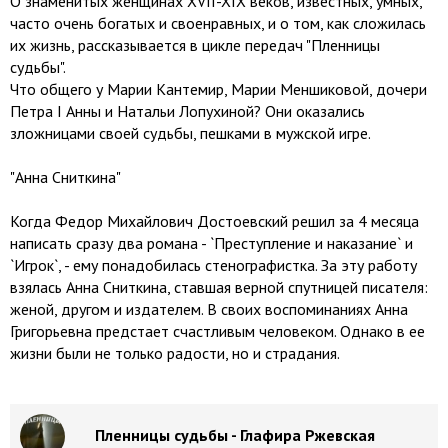
О знаменитых женщинах XVII-XIX веков, известных, умных,
часто очень богатых и своенравных, и о том, как сложилась
их жизнь, рассказывается в цикле передач "Пленницы
судьбы".
Что общего у Марии Кантемир, Марии Меншиковой, дочери
Петра I Анны и Натальи Лопухиной? Они оказались
зложницами своей судьбы, пешками в мужской игре.
"Анна Сниткина"
Когда Федор Михайлович Достоевский решил за 4 месяца
написать сразу два романа - `Преступление и наказание` и
`Игрок`, - ему понадобилась стенографистка. За эту работу
взялась Анна Сниткина, ставшая верной спутницей писателя:
женой, другом и издателем. В своих воспоминаниях Анна
Григорьевна предстает счастливым человеком. Однако в ее
жизни были не только радости, но и страдания.
Пленницы судьбы - Глафира Ржевская