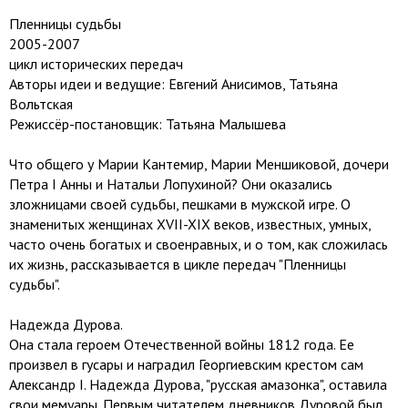
Пленницы судьбы
2005-2007
цикл исторических передач
Авторы идеи и ведущие: Евгений Анисимов, Татьяна
Вольтская
Режиссёр-постановщик: Татьяна Малышева
Что общего у Марии Кантемир, Марии Меншиковой, дочери
Петра I Анны и Натальи Лопухиной? Они оказались
зложницами своей судьбы, пешками в мужской игре. О
знаменитых женщинах XVII-XIX веков, известных, умных,
часто очень богатых и своенравных, и о том, как сложилась
их жизнь, рассказывается в цикле передач "Пленницы
судьбы".
Надежда Дурова.
Она стала героем Отечественной войны 1812 года. Ее
произвел в гусары и наградил Георгиевским крестом сам
Александр I. Надежда Дурова, "русская амазонка", оставила
свои мемуары. Первым читателем дневников Дуровой был