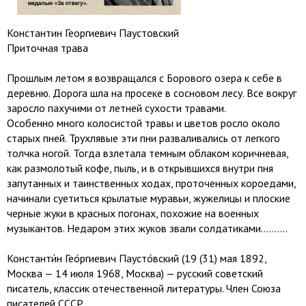
Константин Георгиевич Паустовский
Приточная трава
Прошлым летом я возвращался с Борового озера к себе в
деревню. Дорога шла на просеке в сосновом лесу. Все вокруг
заросло пахучими от летней сухости травами.
Особенно много колосистой травы и цветов росло около
старых пней. Трухлявые эти пни разваливались от легкого
толчка ногой. Тогда взлетала темным облаком коричневая,
как размолотый кофе, пыль, и в открывшихся внутри пня
запутанных и таинственных ходах, проточенных короедами,
начинали суетиться крылатые муравьи, жужелицы и плоские
черные жуки в красных погонах, похожие на военных
музыкантов. Недаром этих жуков звали солдатиками..........
Константи́н Гео́ргиевич Паусто́вский (19 (31) мая 1892,
Москва — 14 июля 1968, Москва) — русский советский
писатель, классик отечественной литературы. Член Союза
писателей СССР.