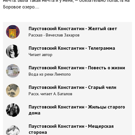
мечта. Была такая мечта и у меня, — обязательно попасть на
Боровое озеро....
Паустовский Константин - Желтый свет
Рассказ - Вячеслав Захаров
Паустовский Константин - Телеграмма
Читает автор
Паустовский Константин - Повесть о жизни
Вода из реки Лимпопо
Паустовский Константин - Старый челн
Расск. читает А. Баталов
Паустовский Константин - Жильцы cтapoгo
дoмa
Паустовский Константин - Мещерская
сторона