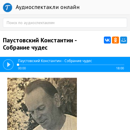
Аудиоспектакли онлайн
Паустовский Константин -
Coбpaниe чyдec
Паустовский Константин - Coбpaниe чyдec
00:00
18:00