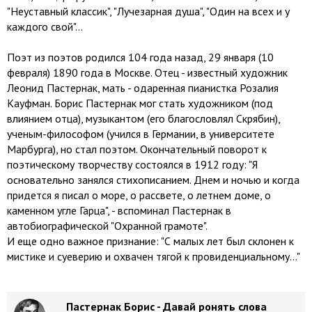
"Неуставный классик", "Лучезарная душа", "Один на всех и у
каждого свой"...
Поэт из поэтов родился 104 года назад, 29 января (10
февраля) 1890 года в Москве. Отец - известный художник
Леонид Пастернак, мать - одаренная пианистка Розалия
Кауфман. Борис Пастернак мог стать художником (под
влиянием отца), музыкантом (его благословлял Скрябин),
ученым-философом (учился в Германии, в университете
Марбурга), но стал поэтом. Окончательный поворот к
поэтическому творчеству состоялся в 1912 году: "Я
основательно занялся стихописанием. Днем и ночью и когда
придется я писал о море, о рассвете, о летнем доме, о
каменном угле Гарца", - вспоминал Пастернак в
автобиографической "Охранной грамоте".
И еще одно важное признание: "С малых лет был склонен к
мистике и суеверию и охвачен тягой к провиденциальному..."
Пастернак Борис - Давай ронять слова