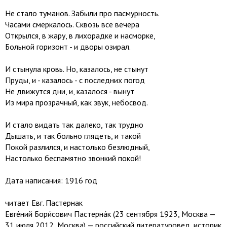
Не стало туманов. Забыли про пасмурность.
Часами смеркалось. Сквозь все вечера
Открылся, в жару, в лихорадке и насморке,
Больной горизонт - и дворы озирал.
И стынула кровь. Но, казалось, не стынут
Пруды, и - казалось - с последних погод
Не движутся дни, и, казалося - вынут
Из мира прозрачный, как звук, небосвод.
И стало видать так далеко, так трудно
Дышать, и так больно глядеть, и такой
Покой разлился, и настолько безлюдный,
Настолько беспамятно звонкий покой!
Дата написания: 1916 год
читает Евг. Пастернак
Евге́ний Бори́сович Пастерна́к (23 сентября 1923, Москва —
31 июля 2012, Москва) — российский литературовед, историк