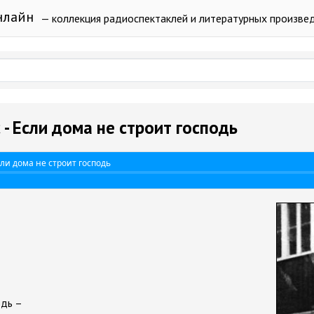
нлайн
— коллекция радиоспектаклей и литературных произве
 - Если дома не строит господь
сли дома не строит господь
одь –