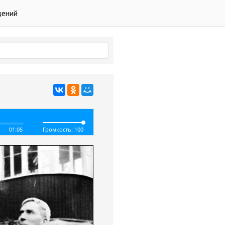
дений
01:05
Громкость: 100