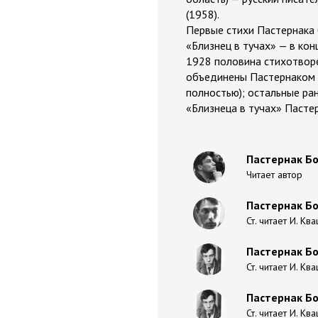
(1958).
Первые стихи Пастернака 
«Близнец в тучах» — в кон
1928 половина стихотворе
объединены Пастернаком в
полностью); остальные ра
«Близнеца в тучах» Пасте
Пастернак Бо
Читает автор
Пастернак Бо
Ст. читает И. Кв
Пастернак Бо
Ст. читает И. Кв
Пастернак Бо
Ст. читает И. Кв