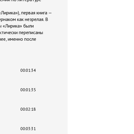
Лирика»), первая книга —
рнаком как незрелая. В
ы «Лирика» были
ктически переписаны
нее, именно после
00:01:34
00:01:35
00:02:18
00:03:31