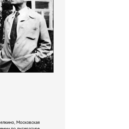
делкино, Московская
ремии по литературе