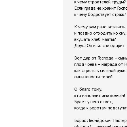
к чему строителей труды?
Если града не хранит Госп
к чему бодрствует страж?
К чему вам рано вставать
и поздно отходить ко сну,
вкушать хлеб маяты?
Друга Он и во сне одарит.
Вот дар от Господа – сын
плод чрева – награда от Н
как стрелы в сильной руке
сыны юности твоей.
О, благо тому,
кто наполнит ими колчан!
Будет у него ответ,
когда к воротам подступит
Бори́с Леони́дович Пастер
область) — русский писате