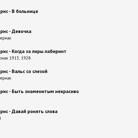
рис - В больнице
рис - Девочка
стернак
рис - Когда за лиры лабиринт
ернак 1913, 1928
ис - Вальс со слезой
стернак
рис - Быть знаменитым некрасиво
рис - Давай ронять слова
й