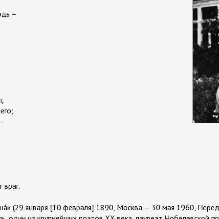
одь –
ы,
его;
 –
 враг.
на́к (29 января [10 февраля] 1890, Москва — 30 мая 1960, Пере
ль, один из крупнейших поэтов XX века, лауреат Нобелевской п