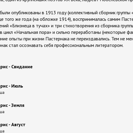
были опубликованы в 1913 году (коллективный сборник группы «
це того же года (на обложке 1914), воспринималась самим Пасте
ний «Близнеца в тучах» и три стихотворения из сборника групп
 цикл «Начальная пора» и сильно переработаны (некоторые фа
нние опыты при жизни Пастернака не переиздавались. Тем не ме
рнак стал осознавать себя профессиональным литератором.
рис - Свидание
рис - Июль
аша
рис - Земля
аша
рис - Август
аша