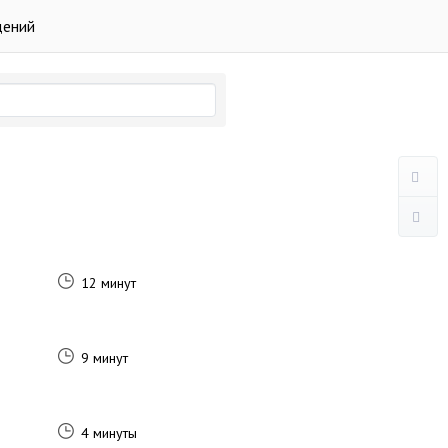
дений
12 минут
9 минут
4 минуты