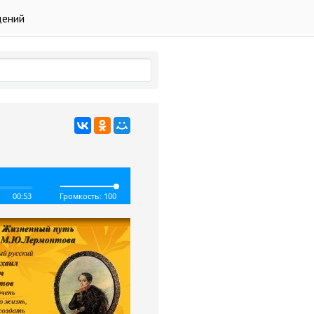
дений
00:53
Громкость: 100