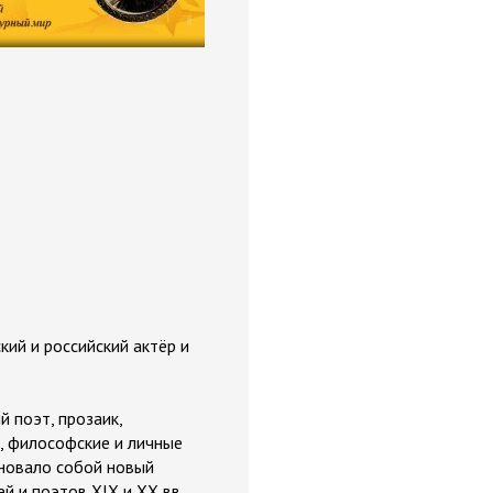
кий и российский актёр и
й поэт, прозаик,
, философские и личные
новало собой новый
й и поэтов XIX и XX вв.