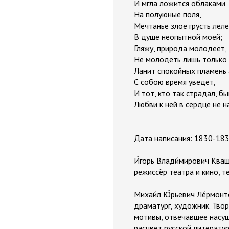
И мгла ложится облаками
На полуюные поля,
Мечтанье злое грусть лел
В душе неопытной моей;
Гляжу, природа молодеет,
Не молодеть лишь только 
Ланит спокойных пламень
С собою время уведет,
И тот, кто так страдал, б
Любви к ней в сердце не н
Дата написания: 1830-183
И́горь Влади́мирович Кваш
режиссёр театра и кино, 
Михаи́л Ю́рьевич Ле́рмонт
драматург, художник. Тво
мотивы, отвечавшее насу
расцвет русской литератур