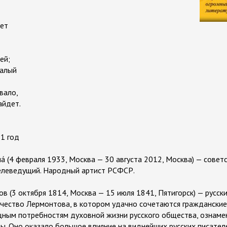
еет
ей;
 алый
ывало,
айдет.
1 год
а́ (4 февраля 1933, Москва — 30 августа 2012, Москва) — советс
телеведущий. Народный артист РСФСР.
ов (3 октября 1814, Москва — 15 июля 1841, Пятигорск) — русски
рчество Лермонтова, в котором удачно сочетаются гражданские
щным потребностям духовной жизни русского общества, ознаме
ы. Оно оказало большое влияние на виднейших русских писателе