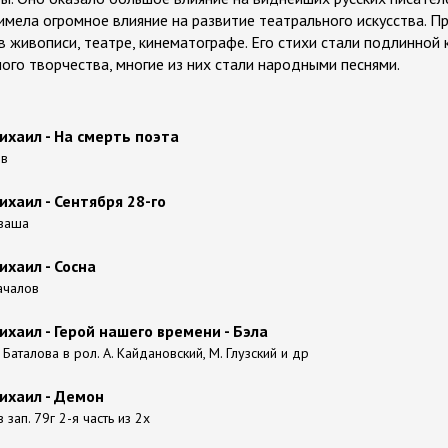
мела огромное влияние на развитие театрального искусства. 
 живописи, театре, кинематографе. Его стихи стали подлинной 
ого творчества, многие из них стали народными песнями.
хаил - На смерть поэта
ов
хаил - Сентября 28-го
Кваша
хаил - Сосна
Качалов
хаил - Герой нашего времени - Бэла
. Баталова в рол. А. Кайдановский, М. Глузский и др
ихаил - Демон
 зап. 79г 2-я часть из 2х