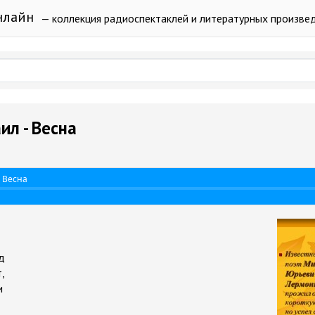
нлайн
— коллекция радиоспектаклей и литературных произве
л - Весна
 Весна
»
д
,
и