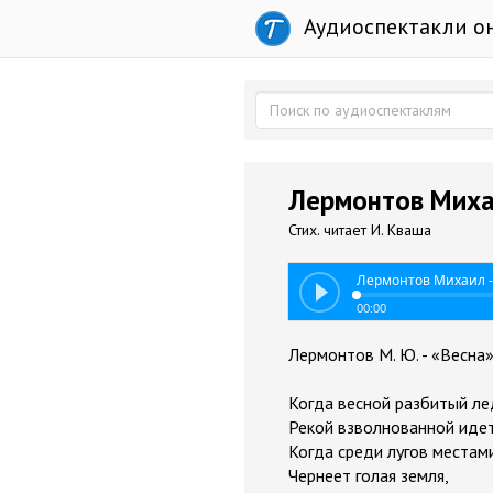
Аудиоспектакли о
Лермонтов Михаи
Стих. читает И. Кваша
Лермонтов Михаил -
00:00
Лермонтов М. Ю. - «Весна
Когда весной разбитый ле
Рекой взволнованной идет
Когда среди лугов местам
Чернеет голая земля,