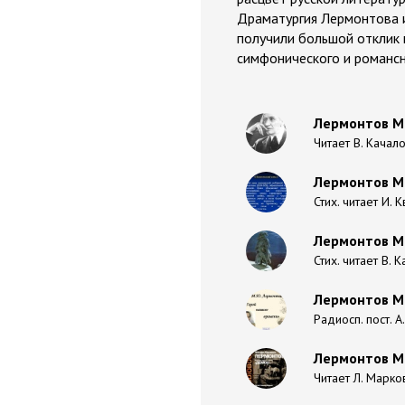
Драматургия Лермонтова и
получили большой отклик в
симфонического и романсн
Лермонтов Ми
Читает В. Качал
Лермонтов Ми
Стих. читает И. 
Лермонтов Ми
Стих. читает В. 
Лермонтов Ми
Радиосп. пост. А
Лермонтов М
Читает Л. Марков