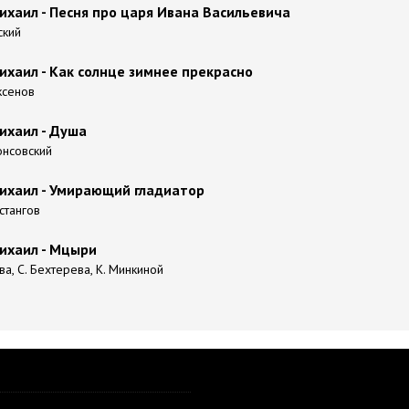
хаил - Песня про царя Ивана Васильевича
ский
хаил - Как солнце зимнее прекрасно
Аксенов
ихаил - Душа
Консовский
ихаил - Умирающий гладиатор
Астангов
ихаил - Мцыри
ва, С. Бехтерева, К. Минкиной