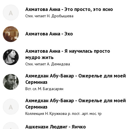
Ахматова Анна - Это просто, это ясно
А
Стих. читает Н. Дробышева
Ахматова Анна - Эхо
Ахматова Анна - Я научилась просто
мудро жить
Стих. читает А. Демидова
Ахмедхан Абу-Бакар - Ожерелье для моей
Серминаз
Вст. сл. М. Багдасарян
Ахмедхан Абу-Бакар - Ожерелье для моей
А
Серминаз
Коллекция Н. Кружкова р. пост. .арт. мос. тр
Ашкенази Людвиг - Яичко