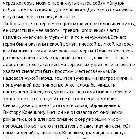
через которую можно проникнуть внутрь себя». «Внутрь
себя» — вот что важно для Конецкого. Для этого ему нужны
и путевые впечатления, и встречи.
Любопытно; что героям его ранних книг повседневная жизнь,
ее «сумятица», «ее заботы, тревоги, огорчения» часто
казались «мелкими и глупыми», а то и ненужными. Эти его
герои были окутаны некоей романтической дымкой, которая
как бы даже искажала их реальные черты. Один из критиков,
разбирая повесть «Завтрашние заботы», даже высказал в
адрес писателя такой весьма серьезный упрек: «Писателю не
хватает смелости быть простым и естественным. Он
надевает чужой наряд, тешится туманными настроениями и
придуманной поэтичностью. А хотелось бы увидеть
настоящего Конецкого, узнать, от чего ему бывает горячо и
холодно, во что он ценит свет, что у него за душой».
Сейчас даже странно читать эти слова, обращенные к
Виктору Конецкому. Нет, он не отказался от юношеской
романтики, она для него слияние с окружающим миром
природы. Но вот в его литературных заметках читаем: «От
произведений, написанных Конецким, традиционно ждут