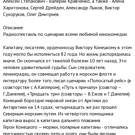
Алексей Степанович - Валерий Кравченко, а также - Алёна
Харитонова, Сергей Дрейден, Александр Лыков, Виктор
Сухоруков, Олег Дмитриев
Описание:
Радиоспектакль по сценарию всеми любимой кинокомедии.
Капитану, писателю, орденоносцу Виктору Конецкому в этом
году могло бы исполниться 82 года. Но жизнь распорядилась
иначе. Он скончался от тяжелой болезни 10 лет назад. Это
человек удивительной судьбы. Сын следователя,
ленинградец, он совмещал работу в морском флоте и
литературу. Более того, писал сценарии. «Полосатый рейс» (в
соавторстве с А.Каплером), «Путь к причалу» (соавтор –
Г.Данелия), «Тридцать три» (соавторы – В.Ежов и Г.Данелия).
Конецкий бороздил мировой океан от Арктики до
Антарктики на 14 судах, четырнадцать же раз прошёл
Северным морским путем. Из четвёртого помощника
капитана вырос в капитана дальнего плавания.
Герои Конецкого — моряки, полярные капитаны - отличались
преданностью своему делу и долгу, они были людьми