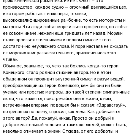
приключенческой романтики. Ее нет. Флот — это
производство; каждое судно — огромный двигающийся цех,
в котором работают инженеры, техники,
высококвалифицированные ра¬бочие, то есть мотористы и
матросы. Эти люди любят море и свою профессию, но любят
ее совсем иначе, нежели еще тридцать лет назад. Моряки
стали производственниками в полном смысле этого
достаточ¬но неуклюжего слова. И пора настала не ожидать
от морских книг развлекательного, приключенческо¬го
чтива».
Обычное, реальное, то, чего так боялись когда-то герои
Конецкого, стало родной стихией автора. Но в этом
обыденном он провидит внутренний смысл и разум вещей,
преображающий их. Герои Конецкого, кем бы они ни были,
ученые или простые матросы, до такой степени симпатичные
люди, что, кажется, повстречайся они в жизни, к ним,
встреченным впервые, подошел бы и сказал: «Здравствуй»,
потрепал их по плечу, спросил, как дела. Как добивается
этого автор? Да, пожалуй, никак. Просто он добрый и
доброжелательный человек и таких же людей, может быть,
невольно отмечает в жизни. Отсюда, от его доброты, и