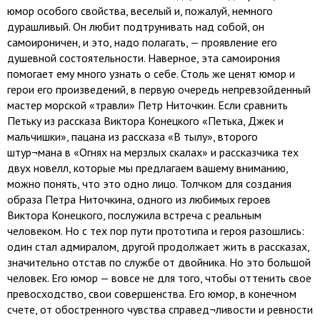
юмор особого свойства, веселый и, пожалуй, немного
дурашливый. Он любит подтрунивать над собой, он
самоироничен, и это, надо полагать, — проявление его
душевной состоятельности. Наверное, эта самоирония
помогает ему много узнать о себе. Столь же ценят юмор и
герои его произведений, в первую очередь непревзойденный
мастер морской «травли» Петр Ниточкин. Если сравнить
Петьку из рассказа Виктора Конецкого «Петька, Джек и
мальчишки», пацана из рассказа «В тылу», второго
штур¬мана в «Огнях на мерзлых скалах» и рассказчика тех
двух новелл, которые мы предлагаем вашему вниманию,
можно понять, что это одно лицо. Толчком для создания
образа Петра Ниточкина, одного из любимых героев
Виктора Конецкого, послужила встреча с реальным
человеком. Но с тех пор пути прототипа и героя разошлись:
один стал адмиралом, другой продолжает жить в рассказах,
значительно отстав по службе от двойника. Но это большой
человек. Его юмор — вовсе не для того, чтобы оттенить свое
превосходство, свои совершенства. Его юмор, в конечном
счете, от обостренного чувства справед¬ливости и ревности