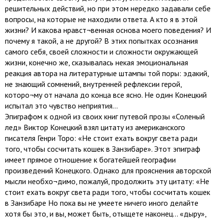
решительных действий, но при этом нередко задавали себе
вопросы, на которые не находили ответа. А кто я в этой
жизни? И какова нравст¬венная основа моего поведения? И
почему я такой, а не другой? В этих попытках осознания
самого себя, своей сложности и сложности окружающей
жизни, конечно же, сказывалась некая эмоциональная
реакция автора на литературные штампы той поры: эдакий,
не знающий сомнений, внутренней рефлексии герой,
которо¬му от начала до конца все ясно. Не один Конецкий
испытал это чувство неприятия…
Эпиграфом к одной из своих книг путевой прозы «Соленый
лед» Виктор Конецкий взял цитату из американского
писателя Генри Торо: «Не стоит ехать вокруг света ради
того, чтобы сосчитать кошек в Занзибаре». Этот эпиграф
имеет прямое отношение к богатейшей географии
произведений Конецкого. Однако для прояснения авторской
мысли необхо¬димо, пожалуй, продолжить эту цитату: «Не
стоит ехать вокруг света ради того, чтобы сосчитать кошек
в Занзибаре Но пока вы не умеете ничего иного делайте
хотя бы это, и вы, может быть, отыщете наконец... «дыру»,