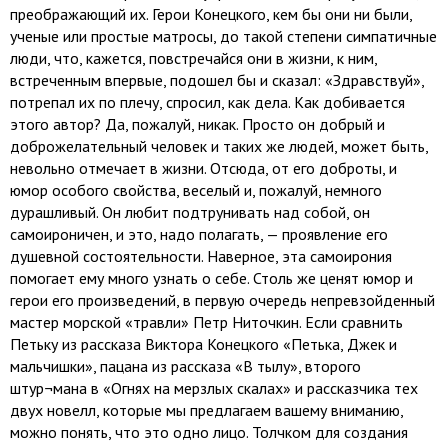
преображающий их. Герои Конецкого, кем бы они ни были,
ученые или простые матросы, до такой степени симпатичные
люди, что, кажется, повстречайся они в жизни, к ним,
встреченным впервые, подошел бы и сказал: «Здравствуй»,
потрепал их по плечу, спросил, как дела. Как добивается
этого автор? Да, пожалуй, никак. Просто он добрый и
доброжелательный человек и таких же людей, может быть,
невольно отмечает в жизни. Отсюда, от его доброты, и
юмор особого свойства, веселый и, пожалуй, немного
дурашливый. Он любит подтрунивать над собой, он
самоироничен, и это, надо полагать, — проявление его
душевной состоятельности. Наверное, эта самоирония
помогает ему много узнать о себе. Столь же ценят юмор и
герои его произведений, в первую очередь непревзойденный
мастер морской «травли» Петр Ниточкин. Если сравнить
Петьку из рассказа Виктора Конецкого «Петька, Джек и
мальчишки», пацана из рассказа «В тылу», второго
штур¬мана в «Огнях на мерзлых скалах» и рассказчика тех
двух новелл, которые мы предлагаем вашему вниманию,
можно понять, что это одно лицо. Толчком для создания