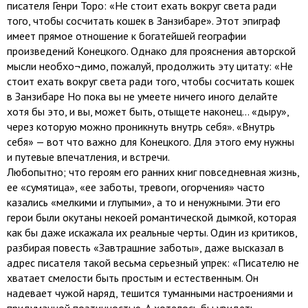
писателя Генри Торо: «Не стоит ехать вокруг света ради
того, чтобы сосчитать кошек в Занзибаре». Этот эпиграф
имеет прямое отношение к богатейшей географии
произведений Конецкого. Однако для прояснения авторской
мысли необхо¬димо, пожалуй, продолжить эту цитату: «Не
стоит ехать вокруг света ради того, чтобы сосчитать кошек
в Занзибаре Но пока вы не умеете ничего иного делайте
хотя бы это, и вы, может быть, отыщете наконец... «дыру»,
через которую можно проникнуть внутрь себя». «Внутрь
себя» — вот что важно для Конецкого. Для этого ему нужны
и путевые впечатления, и встречи.
Любопытно; что героям его ранних книг повседневная жизнь,
ее «сумятица», «ее заботы, тревоги, огорчения» часто
казались «мелкими и глупыми», а то и ненужными. Эти его
герои были окутаны некоей романтической дымкой, которая
как бы даже искажала их реальные черты. Один из критиков,
разбирая повесть «Завтрашние заботы», даже высказал в
адрес писателя такой весьма серьезный упрек: «Писателю не
хватает смелости быть простым и естественным. Он
надевает чужой наряд, тешится туманными настроениями и