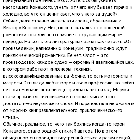
придуманной поэтичностью. А хотелось бы увидеть
настоящего Конецкого, узнать, от чего ему бывает горячо и
холодно, во что он ценит свет, что у него за душой».
Сейчас даже странно читать эти слова, обращенные к
Виктору Конецкому. Нет, он не отказался от юношеской
романтики, она для него слияние с окружающим миром
природы. Но вот в его литературных заметках читаем: «От
произведений, написанных Конецким, традиционно ждут
приключенческой романтики. Ее нет. Флот — это
производство; каждое судно — огромный двигающийся цех,
в котором работают инженеры, техники,
высококвалифицированные ра¬бочие, то есть мотористы и
матросы. Эти люди любят море и свою профессию, но любят
ее совсем иначе, нежели еще тридцать лет назад. Моряки
стали производственниками в полном смысле этого
достаточ¬но неуклюжего слова. И пора настала не ожидать
от морских книг развлекательного, приключенческо¬го
чтива».
Обычное, реальное, то, чего так боялись когда-то герои
Конецкого, стало родной стихией автора. Но в этом
обыденном он провидит внутренний смысл и разум вещей,