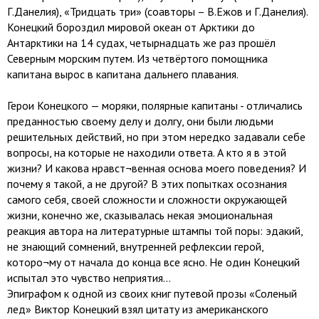
Г.Данелия), «Тридцать три» (соавторы – В.Ежов и Г.Данелия).
Конецкий бороздил мировой океан от Арктики до
Антарктики на 14 судах, четырнадцать же раз прошёл
Северным морским путем. Из четвёртого помощника
капитана вырос в капитана дальнего плавания.
Герои Конецкого — моряки, полярные капитаны - отличались
преданностью своему делу и долгу, они были людьми
решительных действий, но при этом нередко задавали себе
вопросы, на которые не находили ответа. А кто я в этой
жизни? И какова нравст¬венная основа моего поведения? И
почему я такой, а не другой? В этих попытках осознания
самого себя, своей сложности и сложности окружающей
жизни, конечно же, сказывалась некая эмоциональная
реакция автора на литературные штампы той поры: эдакий,
не знающий сомнений, внутренней рефлексии герой,
которо¬му от начала до конца все ясно. Не один Конецкий
испытал это чувство неприятия…
Эпиграфом к одной из своих книг путевой прозы «Соленый
лед» Виктор Конецкий взял цитату из американского