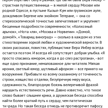
страстная путешественница — в милой сердцу Москве или
родной Одессе, в пустыне Кызыл-Кум или грузинском ауле,
дождливом Бергене или знойном Тегеране, — она со
стереоскопической точностью запечатлевает и укрупняет
бесценные подробности современности; «Колхозный
арычок», «Нота «ля», «Москва и Норвегии». «Домой,
домой!», «Товарищ виноград» — сколько в каждом из этих
стихотворении зоркой любви и художнической верности. В
своих рассказах, повестях, публицистике Вера Инбер всегда
остается поэтом. И всегда ей сопутствует добрая улыбка. «Я
просто спасаюсь юмором, когда я до слез растрогана», - вот
еще одно признание, немаловажное дли читателя. Мягкая
ирония, светлый юмор, шутливый афоризм — все принято на
вооружение. Прибавьте ко всему сказанному отточенность
строки, изящество отделки, безупречную меру вкуса,
сдержанность, благородную боязнь велеречивой фразой
нарушить естественность речи. Давно известно, что тихое
слово бывает слышнее крика, а дружеская беседа способна
найти более краткий путь к сердцу, чем патетическая
ти¬рада. Но такая беседа отнюдь не противоречит пафосу.