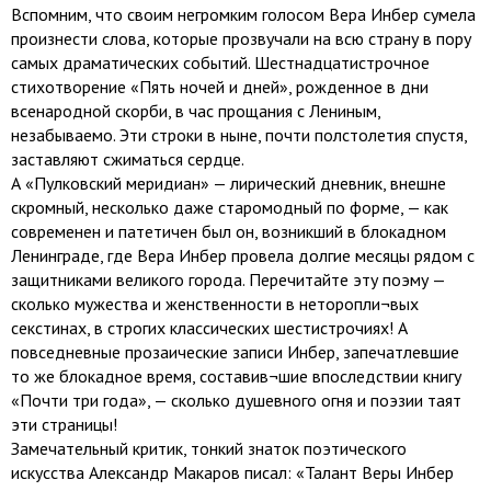
Вспомним, что своим негромким голосом Вера Инбер сумела
произнести слова, которые прозвучали на всю страну в пору
самых драматических событий. Шестнадцатистрочное
стихотворение «Пять ночей и дней», рожденное в дни
всенародной скорби, в час прощания с Лениным,
незабываемо. Эти строки в ныне, почти полстолетия спустя,
заставляют сжиматься сердце.
А «Пулковский меридиан» — лирический дневник, внешне
скромный, несколько даже старомодный по форме, — как
современен и патетичен был он, возникший в блокадном
Ленинграде, где Вера Инбер провела долгие месяцы рядом с
защитниками великого города. Перечитайте эту поэму —
сколько мужества и женственности в неторопли¬вых
секстинах, в строгих классических шестистрочиях! А
повседневные прозаические записи Инбер, запечатлевшие
то же блокадное время, составив¬шие впоследствии книгу
«Почти три года», — сколько душевного огня и поэзии таят
эти страницы!
Замечательный критик, тонкий знаток поэтического
искусства Александр Макаров писал: «Талант Веры Инбер