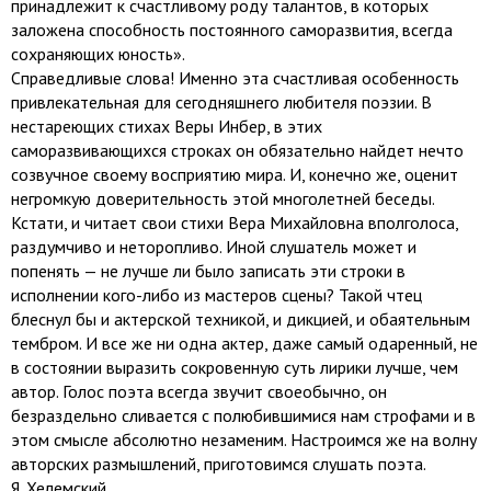
принадлежит к счастливому роду талантов, в которых
заложена способность постоянного саморазвития, всегда
сохраняющих юность».
Справедливые слова! Именно эта счастливая особенность
привлекательная для сегодняшнего любителя поэзии. В
нестареющих стихах Веры Инбер, в этих
саморазвивающихся строках он обязательно найдет нечто
созвучное своему восприятию мира. И, конечно же, оценит
негромкую доверительность этой многолетней беседы.
Кстати, и читает свои стихи Вера Михайловна вполголоса,
раздумчиво и неторопливо. Иной слушатель может и
попенять — не лучше ли было записать эти строки в
исполнении кого-либо из мастеров сцены? Такой чтец
блеснул бы и актерской техникой, и дикцией, и обаятельным
тембром. И все же ни одна актер, даже самый одаренный, не
в состоянии выразить сокровенную суть лирики лучше, чем
автор. Голос поэта всегда звучит своеобычно, он
безраздельно сливается с полюбившимися нам строфами и в
этом смысле абсолютно незаменим. Настроимся же на волну
авторских размышлений, приготовимся слушать поэта.
Я. Хелемский