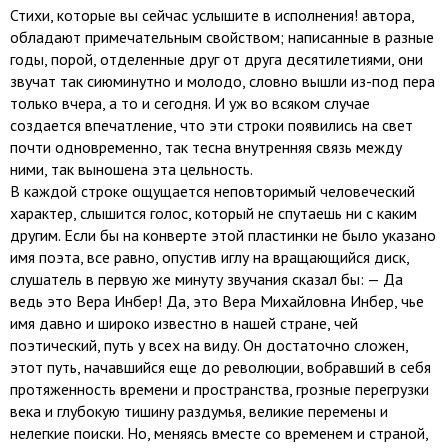
Стихи, которые вы сейчас услышите в исполнения! автора,
обладают примечательным свойством; написанные в разные
годы, порой, отделенные друг от друга десятилетиями, они
звучат так сиюминутно и молодо, словно вышли из-под пера
только вчера, а то и сегодня. И уж во всяком случае
создается впечатление, что эти строки появились на свет
почти одновременно, так тесна внутренняя связь между
ними, так выношена эта цельность.
В каждой строке ощущается неповторимый человеческий
характер, слышится голос, который не спутаешь ни с каким
другим. Если бы на конверте этой пластинки не было указано
имя поэта, все равно, опустив иглу на вращающийся диск,
слушатель в первую же минуту звучания сказал бы: — Да
ведь это Вера Инбер! Да, это Вера Михайловна Инбер, чье
имя давно и широко известно в нашей стране, чей
поэтический, путь у всех на виду. Он достаточно сложен,
этот путь, начавшийся еще до революции, вобравший в себя
протяженность времени и пространства, грозные перегрузки
века и глубокую тишину раздумья, великие перемены и
нелегкие поиски. Но, меняясь вместе со временем и страной,