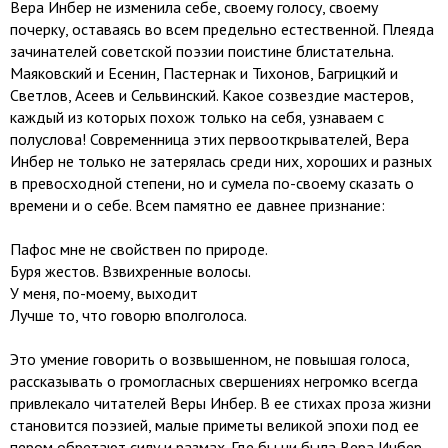
Вера Инбер не изменила себе, своему голосу, своему
почерку, оставаясь во всем предельно естественной. Плеяда
зачинателей советской поэзии поистине блистательна.
Маяковский и Есенин, Пастернак и Тихонов, Багрицкий и
Светлов, Асеев и Сельвинский. Какое созвездие мастеров,
каждый из которых похож только на себя, узнаваем с
полуслова! Современница этих первооткрывателей, Вера
Инбер не только не затерялась среди них, хороших и разных
в превосходной степени, но и сумела по-своему сказать о
времени и о себе. Всем памятно ее давнее признание:
Пафос мне не свойствен по природе.
Буря жестов. Взвихренные волосы.
У меня, по-моему, выходит
Лучше то, что говорю вполголоса.
Это умение говорить о возвышенном, не повышая голоса,
рассказывать о громогласных свершениях негромко всегда
привлекало читателей Веры Инбер. В ее стихах проза жизни
становится поэзией, малые приметы великой эпохи под ее
пером обретают силу и размах. Где бы ни была Вера Инбер —