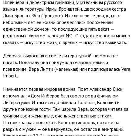
Шпенцера и директрисы гимназии, учительницы русского
языка и литературы Ирмы Бронштейн, двоюродная сестра
Льва Бронштейна (Троцкого). И если первые двадцать с
небольшим лет ее жизни определялись положением
единственной дочери, то последующие пятьдесят —
родством с «врагом народа» №1. О годах ее юности можно
сказать — искусство жить, о зрелых — искусство выживать.
Девочка, выросшая в семье литературной, не могла не
писать. Поначалу она придумала очаровательный
псевдоним: Вера Литти (маленькая) или подписывалась Vera
Imbert.
Начинается первая мировая война. Поэт Александр Биск
вспоминал: «Дом Инберов был своего рода филиалом
Литературки. И там всегда бывали Толстые, Волошин и
другие приезжие гости. Там царила Вера, которая читала за
ужином свои жеманные, очень женственные стихи».
Потом краткая поездка в Константинополь, похоже на
разрыв с мужем — она вернулась, он остался в эмиграции.
Бурное время 20-21-х годов описано ею самой в книге