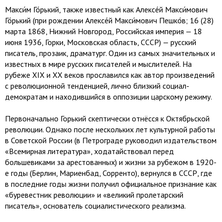
Макси́м Го́рький, также известный как Алексе́й Макси́мович
Го́рький (при рождении Алексе́й Макси́мович Пешко́в; 16 (28)
марта 1868, Нижний Новгород, Российская империя — 18
июня 1936, Горки, Московская область, СССР) — русский
писатель, прозаик, драматург. Один из самых значительных и
известных в мире русских писателей и мыслителей. На
рубеже XIX и XX веков прославился как автор произведений
с революционной тенденцией, лично близкий социал-
демократам и находившийся в оппозиции царскому режиму.
Первоначально Горький скептически отнёсся к Октябрьской
революции. Однако после нескольких лет культурной работы
в Советской России (в Петрограде руководил издательством
«Всемирная литература», ходатайствовал перед
большевиками за арестованных) и жизни за рубежом в 1920-
е годы (Берлин, Мариенбад, Сорренто), вернулся в СССР, где
в последние годы жизни получил официальное признание как
«буревестник революции» и «великий пролетарский
писатель», основатель социалистического реализма.