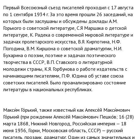
Первый Всесоюзный съезд писателей проходил с 17 августа
по 1 сентября 1934 г. За это время прошли 26 заседаний, на
которых были заслушаны и обсуждены доклады А.М.
Горького о советской литературе, С.Я Маршака о детской
литературе, К. Радека о современной мировой литературе и
задачах пролетарского искусства, В.Я. Кирпотина, Н.Ф.
Погодина, В.М. Киршона о советской драматургии, Н.И.
Бухарина о поэзии, поэтике и задачах поэтического
творчества в СССР, В.П. Ставского о литературной
молодежи страны, К.Я. Горбунова о работе издательств с
начинающими писателями, П.Ф. Юдина об уставе союза
советских писателей. Было проанализировано состояние
литературы в национальных республиках.
Макси́м Го́рький, также известный как Алексе́й Макси́мович
Го́рький (при рождении Алексе́й Макси́мович Пешко́в; 16 (28)
марта 1868, Нижний Новгород, Российская империя — 18
июня 1936, Горки, Московская область, СССР) — русский
писатель, прозаик, драматург. Один из самых значительных и