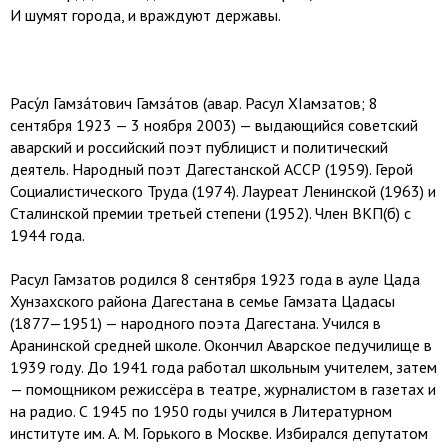
И шумят города, и враждуют державы.
Расу́л Гамза́тович Гамза́тов (авар. Расул XIамзатов; 8
сентября 1923 — 3 ноября 2003) — выдающийся советский
аварский и российский поэт публицист и политический
деятель. Народный поэт Дагестанской АССР (1959). Герой
Социалистического Труда (1974). Лауреат Ленинской (1963) и
Сталинской премии третьей степени (1952). Член ВКП(б) с
1944 года.
Расул Гамзатов родился 8 сентября 1923 года в ауле Цада
Хунзахского района Дагестана в семье Гамзата Цадасы
(1877—1951) — народного поэта Дагестана. Учился в
Аранинской средней школе. Окончил Аварское педучилище в
1939 году. До 1941 года работал школьным учителем, затем
— помощником режиссёра в театре, журналистом в газетах и
на радио. С 1945 по 1950 годы учился в Литературном
институте им. А. М. Горького в Москве. Избирался депутатом