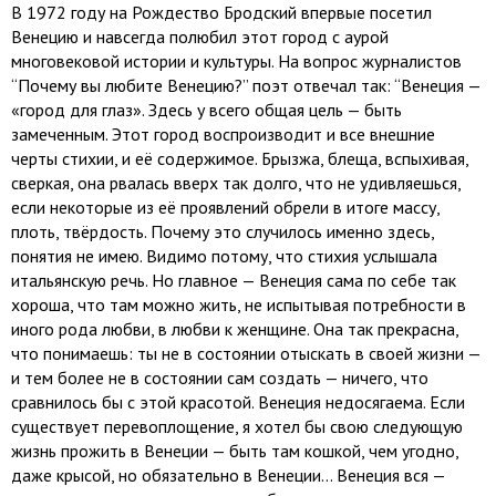
В 1972 году на Рождество Бродский впервые посетил
Венецию и навсегда полюбил этот город с аурой
многовековой истории и культуры. На вопрос журналистов
“Почему вы любите Венецию?” поэт отвечал так: “Венеция —
«город для глаз». Здесь у всего общая цель — быть
замеченным. Этот город воспроизводит и все внешние
черты стихии, и её содержимое. Брызжа, блеща, вспыхивая,
сверкая, она рвалась вверх так долго, что не удивляешься,
если некоторые из её проявлений обрели в итоге массу,
плоть, твёрдость. Почему это случилось именно здесь,
понятия не имею. Видимо потому, что стихия услышала
итальянскую речь. Но главное — Венеция сама по себе так
хороша, что там можно жить, не испытывая потребности в
иного рода любви, в любви к женщине. Она так прекрасна,
что понимаешь: ты не в состоянии отыскать в своей жизни —
и тем более не в состоянии сам создать — ничего, что
сравнилось бы с этой красотой. Венеция недосягаема. Если
существует перевоплощение, я хотел бы свою следующую
жизнь прожить в Венеции — быть там кошкой, чем угодно,
даже крысой, но обязательно в Венеции... Венеция вся —