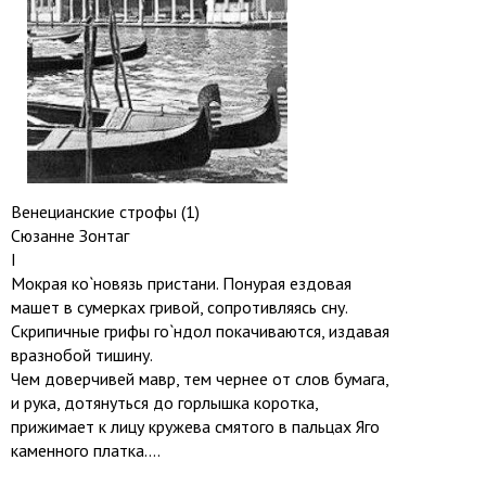
Венецианские строфы (1)
Сюзанне Зонтаг
I
Мокрая ко`новязь пристани. Понурая ездовая
машет в сумерках гривой, сопротивляясь сну.
Скрипичные грифы го`ндол покачиваются, издавая
вразнобой тишину.
Чем доверчивей мавр, тем чернее от слов бумага,
и рука, дотянуться до горлышка коротка,
прижимает к лицу кружева смятого в пальцах Яго
каменного платка....