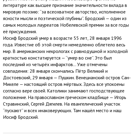
литературе как высшее признание значительности вклада в
мировую поэзию: “за всеохватное авторство, исполненное
ясности мысли и поэтической глубины”. Бродский — один из
самых молодых лауреатов Нобелевской премии за все годы
её присуждения.
Иосиф Бродский умер в возрасте 55 лет, 28 января 1996
года. Известие об этой смерти немедленно облетело весь
мир. В американских некрологах с равнодушной и холодной
краткостью констатируется — “умер во сне”. Это был
последний из четырёх инфарктов... Уже отмечены
совпадения: 28 января скончались Пётр Великий и
Достоевский, 29 января — Пушкин. Венецианский остров Сан-
Микеле — настоящий остров мёртвых. Здесь все упокоены
согласно вере своей. Католики занимают господствующее
положение. На православном греческом кладбище — Игорь
Стравинский, Сергей Дягилев. На евангелический участок
“пускают” и всех инаковерующих. Там нашёл место и наш
Иосиф Бродский.