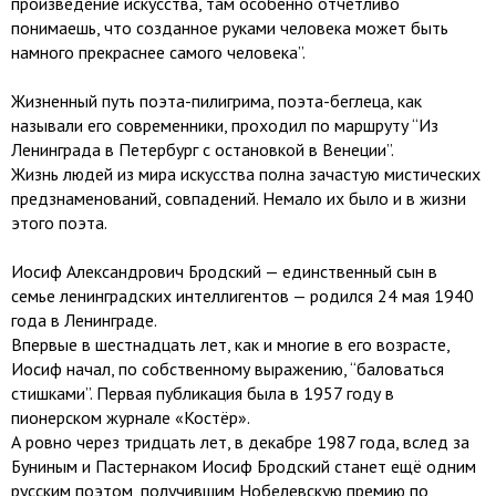
произведение искусства, там особенно отчетливо
понимаешь, что созданное руками человека может быть
намного прекраснее самого человека”.
Жизненный путь поэта-пилигрима, поэта-беглеца, как
называли его современники, проходил по маршруту “Из
Ленинграда в Петербург с остановкой в Венеции”.
Жизнь людей из мира искусства полна зачастую мистических
предзнаменований, совпадений. Немало их было и в жизни
этого поэта.
Иосиф Александрович Бродский — единственный сын в
семье ленинградских интеллигентов — родился 24 мая 1940
года в Ленинграде.
Впервые в шестнадцать лет, как и многие в его возрасте,
Иосиф начал, по собственному выражению, “баловаться
стишками”. Первая публикация была в 1957 году в
пионерском журнале «Костёр».
А ровно через тридцать лет, в декабре 1987 года, вслед за
Буниным и Пастернаком Иосиф Бродский станет ещё одним
русским поэтом, получившим Нобелевскую премию по