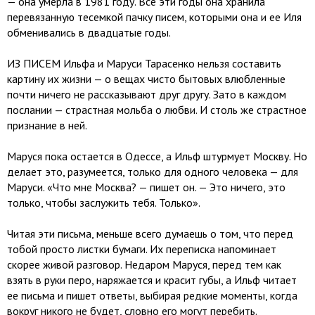
— она умерла в 1981 году. Все эти годы она хранила
перевязанную тесемкой пачку писем, которыми она и ее Иля
обменивались в двадцатые годы.
ИЗ ПИСЕМ Ильфа и Маруси Тарасенко нельзя составить
картину их жизни — о вещах чисто бытовых влюбленные
почти ничего не рассказывают друг другу. Зато в каждом
послании — страстная мольба о любви. И столь же страстное
признание в ней.
Маруся пока остается в Одессе, а Ильф штурмует Москву. Но
делает это, разумеется, только для одного человека — для
Маруси. «Что мне Москва? — пишет он. — Это ничего, это
только, чтобы заслужить тебя. Только».
Читая эти письма, меньше всего думаешь о том, что перед
тобой просто листки бумаги. Их переписка напоминает
скорее живой разговор. Недаром Маруся, перед тем как
взять в руки перо, наряжается и красит губы, а Ильф читает
ее письма и пишет ответы, выбирая редкие моменты, когда
вокруг никого не будет, словно его могут перебить.