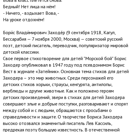
Вова в класс плетется снова.
Бедный! Нет лица на нём!
- Ничего, - вздыхает Вова, -
На уроке отдохнём!
Бори́с Влади́мирович Заходе́р (9 сентября 1918, Кагул,
Бессарабия — 7 ноября 2000, Москва) — советский русский
поэт, детский писатель, переводчик, популяризатор мировой
детской классики.
Свое первое стихотворение для детей "Морской бой" Борис
Заходер опубликовал в 1947 году под псевдонимом Борис
Вест в журнале «Затейник». Основная тема стихов для детей
Заходера – это мир животных. Среди персонажей его
детских стихов хорьки, страусы, кенгурята, антилопы,
верблюды и другие животные. Как и положено героям
детских произведений, звери в стихах для детей Заходера
совершают злые и добрые поступки, разговаривают и спорят
между собой и с людьми, обращаются с просьбами о
справедливости и защите. О творчестве Бориса Заходера
высоко отозвался знаменитый писатель Лев Кассиль,
предрекая поэту большую известность. В отечественной