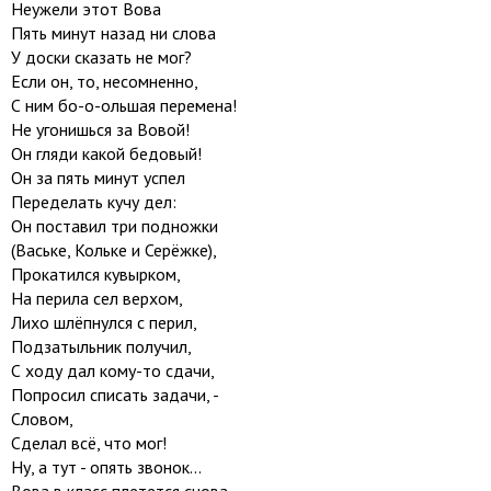
Неужели этот Вова
Пять минут назад ни слова
У доски сказать не мог?
Если он, то, несомненно,
С ним бо-о-ольшая перемена!
Не угонишься за Вовой!
Он гляди какой бедовый!
Он за пять минут успел
Переделать кучу дел:
Он поставил три подножки
(Ваське, Кольке и Серёжке),
Прокатился кувырком,
На перила сел верхом,
Лихо шлёпнулся с перил,
Подзатыльник получил,
С ходу дал кому-то сдачи,
Попросил списать задачи, -
Словом,
Сделал всё, что мог!
Ну, а тут - опять звонок...