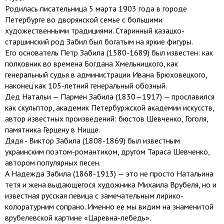
Родилась писательница 5 марта 1903 года в городе
Петербурге во дворянской семье с большими
художественными традициями. Старинный казацко-
старшинский род Забил был богатым на яркие фигуры.
Его основатель Петр Забила (1580-1689) был известен: как
полковник во времена Богдана Хмельницкого, как
генеральный судья в администрации Ивана Брюховецкого,
наконец как 105-летний генеральный обозный.
Дед Натальи — Пармен Забила (1830—1917) — прославился
как скульптор, академик Петербуржской академии искусств,
автор известных произведений: бюстов Шевченко, Гоголя,
памятника Герцену в Ницце.
Дядя - Виктор Забила (1808-1869) был известным
украинским поэтом-романтиком, другом Тараса Шевченко,
автором популярных песен.
А Надежда Забила (1868-1913) — это не просто Натальина
тетя и жена выдающегося художника Михаила Врубеля, но и
известная русская певица с замечательным лирико-
колоратурним сопрано. Именно ее мы видим на знаменитой
врубелевской картине «Царевна-лебедь».