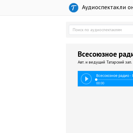
Аудиоспектакли о
Всесоюзное ради
Авт. и ведущий Татарский зап.
Всесоюзное радио - 
00:00