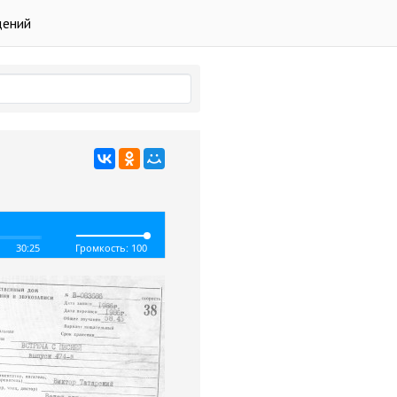
дений
30:25
Громкость: 100