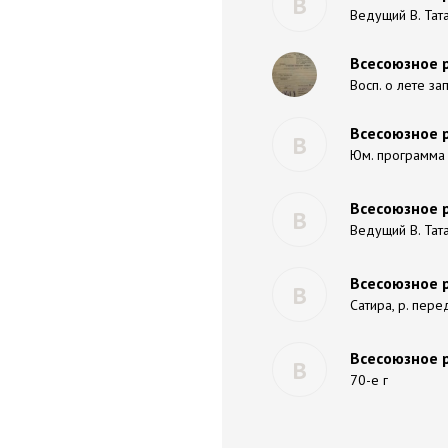
В
Ведущий В. Тата
Всесоюзное 
Восп. о лете зап
Всесоюзное р
В
Юм. программа 2
Всесоюзное р
В
Ведущий В. Тата
Всесоюзное р
В
Сатира, р. пере
Всесоюзное р
В
70-е г