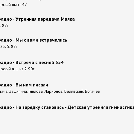
рский вып - 47
радио - Утренняя передача Маяка
. 87г
адио - Мы с вами встречались
3. 5. 87г
адио - Встреча с песней 554
рский ч. 1 из 2 90г
адио - Вы нам писали
дача, Защипина, Гнилова, Ларионов, Белявский, Богачев
адио - На зарядку становись - Детская утренняя гимнастик