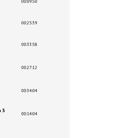
00:09:50
00:25:39
00:33:58
00:27:12
00:34:04
а 3
00:14:04