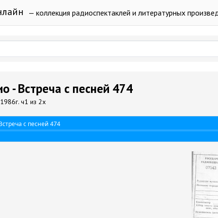
нлайн
— коллекция радиоспектаклей и литературных произве
о - Встреча с песней 474
 1986г. ч1 из 2х
Встреча с песней 474