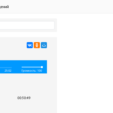
дений
25:02
Громкость: 100
00:30:49