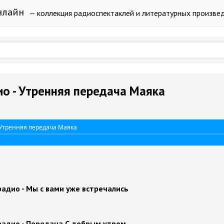
нлайн
— коллекция радиоспектаклей и литературных произве
о - Утренняя передача Маяка
 Утренняя передача Маяка
адио - Мы с вами уже встречались
радио - Передача С добрым утром