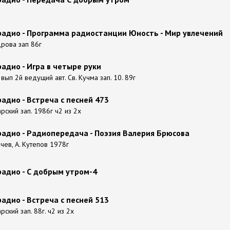
радио - Программа радиостанции Юность - Мир увлечений
рова зап 86г
адио - Игра в четыре руки
вып 2й ведущий авт. Св. Кучма зап. 10. 89г
адио - Встреча с песней 473
рский зап. 1986г ч2 из 2х
радио - Радиопередача - Поэзия Валерия Брюсова
чев, А. Кутепов 1978г
радио - С добрым утром-4
адио - Встреча с песней 513
рский зап. 88г. ч2 из 2х