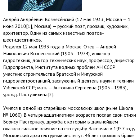
Андре́й Андре́евич Вознесе́нский (12 мая 1933, Москва — 1
июня 2010[1], Москва) — русский поэт, прозаик, художник,
архитектор. Один из самых известных поэтов-
шестидесятников.
Родился 12 мая 1933 года в Москве. Отец — Андрей
Николаевич Вознесенский (1903—1974), инженер-
гидротехник, доктор технических наук, профессор, директор
Гидропроекта, Института водных проблем АН СССР,
участник строительства Братской и Ингурской
гидроэлектростанций, заслуженный деятель науки и техники
Узбекской ССР; мать — Антонина Сергеевна (1905—1983),
урожд. Пастушихина[2].
Учился в одной из старейших московских школ (ныне Школа
№ 1060). В четырнадцатилетнем возрасте послал свои стихи
Борису Пастернаку, дружба с которым в дальнейшем
оказала сильное влияние на его судьбу. Закончил в 1957 году
Московский архитектурный институт. 46 лет прожил в браке