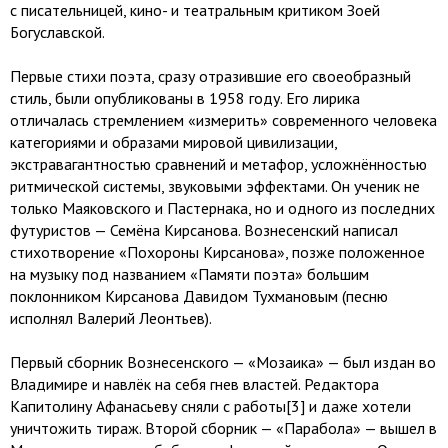
с писательницей, кино- и театральным критиком Зоей
Богуславской.
Первые стихи поэта, сразу отразившие его своеобразный
стиль, были опубликованы в 1958 году. Его лирика
отличалась стремлением «измерить» современного человека
категориями и образами мировой цивилизации,
экстравагантностью сравнений и метафор, усложнённостью
ритмической системы, звуковыми эффектами. Он ученик не
только Маяковского и Пастернака, но и одного из последних
футуристов — Семёна Кирсанова. Вознесенский написал
стихотворение «Похороны Кирсанова», позже положенное
на музыку под названием «Памяти поэта» большим
поклонником Кирсанова Давидом Тухмановым (песню
исполнял Валерий Леонтьев).
Первый сборник Вознесенского — «Мозаика» — был издан во
Владимире и навлёк на себя гнев властей. Редактора
Капитолину Афанасьеву сняли с работы[3] и даже хотели
уничтожить тираж. Второй сборник — «Парабола» — вышел в