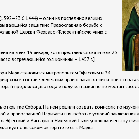
(1392–23.6.1444) – один из последних великих
 выдающийся защитник Православия в борьбе с
ославной Церкви Ферраро-Флорентийскую унию с
ена на день 19 января, хотя преставился святитель 23
часто встречающийся год кончины – 1457 г.]
тора Марк становится митрополитом Эфесским и 24
триархом в составе делегации православных епископов отправл
оторый продлился два года и получил название по местам засед
ось открытие Собора. На нем решили создать комиссию по изуче
й и православной Церквами и выработке условий заключения у
рк Эфесский и Виссарион Никейский были уполномочены публичн
льствует о высоком авторитете свт. Марка.