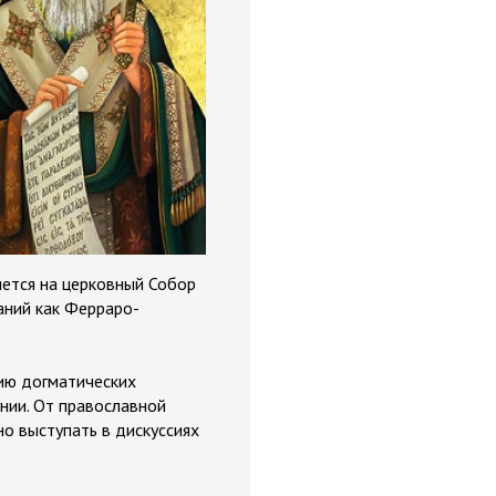
яется на церковный Собор
аний как Ферраро-
нию догматических
нии. От православной
о выступать в дискуссиях