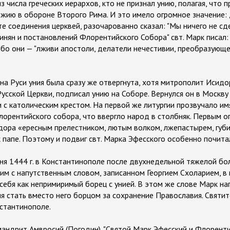
 числа греческих иерархов, кто не признал унию, полагая, что
жию в обороне Второго Рима. И это имело огромное значение: д
е соединения церквей, разочарованно сказал: "Мы ничего не сд
нян и постановлений Флорентийского Собора" свт. Марк писал: 
 ибо они — "лживи апостоли, делатели нечестивии, преобразующ
на Руси уния была сразу же отвергнута, хотя митрополит Исидор
усской Церкви, подписал унию на Соборе. Вернулся он в Москву 
 с католическим крестом. На первой же литургии прозвучало им
орентийского собора, что ввергло народ в столбняк. Первым о
идора «ересным прелестником, лютым волком, лжепастырем, губ
 папе. Поэтому и подвиг свт. Марка Эфесского особенно почитал
ня 1444 г. в Константинополе после двухнедельной тяжелой боле
им с напутственным словом, записанном Георгием Схоларием, в
себя как непримиримый борец с унией. В этом же слове Марк на
я стать вместо него борцом за сохранение Православия. Святит
стантинополе.
мандрит Амвросий (Погодин). "Святой Марк Эфесский и Флоренти