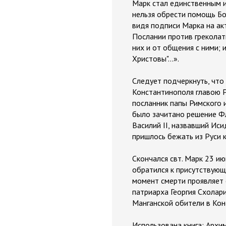
Марк стал единственным из
нельзя обрести помощь Бо
видя подписи Марка на акт
Послании против греколати
них и от общения с ними;
Христовы"…».
Следует подчеркнуть, что 
Константинополя главою Р
посланник папы Римского и
было зачитано решение Фл
Василий II, назвавший Ис
пришлось бежать из Руси к
Скончался свт. Марк 23 ию
обратился к присутствующ
момент смерти проявляет 
патриарха Георгия Схолари
Манганской обители в Кон
Использована книга: Архи