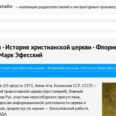
нлайн
— коллекция радиоспектаклей и литературных произве
 - История христианской церкви - Флори
 Марк Эфесский
История христианской церкви - Флоринийская уния. Святитель Марк Эфес
 (20 августа 1971, Алма-Ата, Казахская ССР, СССР) —
й православной церкви (протоиерей), Главный
ов.Ру», участник межсоборного присутствия,
просам информационной деятельности церкви и
ов, проректор по научно — богословской работе,
МДА.