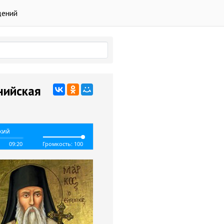
дений
нийская
ский
09:20
Громкость: 100