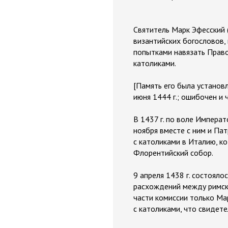
Святитель Марк Эфесский 
византийских богословов,
попытками навязать Прав
католиками.
[Память его была установл
июня 1444 г.; ошибочен и 
В 1437 г. по воле Импера
ноября вместе с ним и Па
с католиками в Италию, к
Флорентийский собор.
9 апреля 1438 г. состоял
расхождений между римско
части комиссии только Ма
с католиками, что свидете