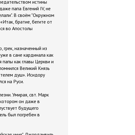
 предательством истины
аже папа Евгений IV, не
елали". В своём "Окружном
«Итак, братие, бегите от
еся во Апостолы
, грек, назначенный из
уже в сане кардинала как
я папы как главы Церкви и
помнился Великий Князь
ителем душ». Исидору
ся на Руси.
зни. Умирая, свт. Марк
 котором он даже в
пуствует будущего
ель был погребен в
йская уния". Джорданвиль,