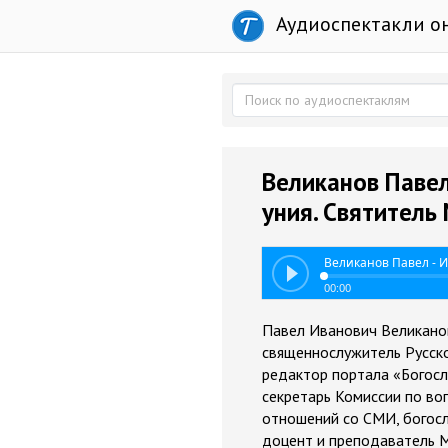
Аудиоспектакли о
Великанов Павел
уния. Святитель
Великанов Павел - 
00:00
Павел Иванович Великанов
священнослужитель Русско
редактор портала «Богосл
секретарь Комиссии по во
отношений со СМИ, богосл
доцент и преподаватель 