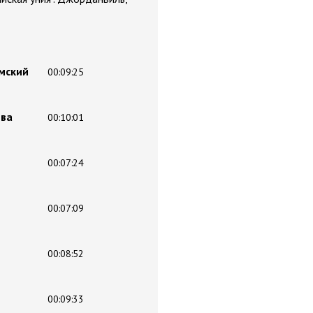
рмский
00:09:25
тва
00:10:01
00:07:24
00:07:09
00:08:52
00:09:33