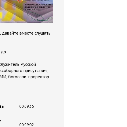
, давайте вместе слушать
 др.
служитель Русской
жсоборного присутствия,
МИ, богослов, проректор
дь
00:09:35
V
00:09:02