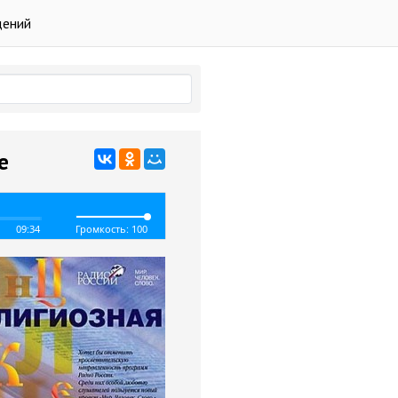
дений
е
09:34
Громкость: 100