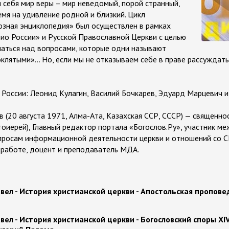
 себя мир веры – мир неведомый, порой странный,
емя на удивление родной и близкий. Цикл
озная энциклопедия» был осуществлен в рамках
ио России» и Русской Православной Церкви с целью
аться над вопросами, которые одни называют
оклятыми»… Но, если мы не отказываем себе в праве рассуждать
России: Леонид Кулагин, Василий Бочкарев, Эдуард Марцевич и
 (20 августа 1971, Алма-Ата, Казахская ССР, СССР) — священно
тоиерей), Главный редактор портала «Богослов.Ру», участник ме
просам информационной деятельности церкви и отношений со С
 работе, доцент и преподаватель МДА.
вел - История христианской церкви - Апостольская пропове
вел - История христианской церкви - Богословский споры XI