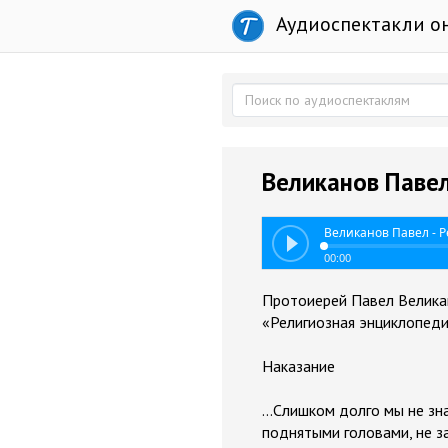
Аудиоспектакли о
Великанов Павел
Великанов Павел - 
00:00
Протоиерей Павел Велика
«Религиозная энциклопед
Наказание
…Слишком долго мы не зна
поднятыми головами, не з