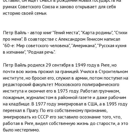
оставил; он ищет смысл в рождении новых государств на
руинах Советского Союза и заново открывает для себя
историю своей семьи.
Петр Вайль - автор книг "Гений места", "Карта родины", "Стихи
про меня". В соавторстве с Александром Генисом написал
"60-е: Мир советского человека", "Американа", "Русская кухня
в изгнании", "Родная речь".
Петр Вайль родился 29 сентября в 1949 году в Риге, но
почти всю жизнь прожил за границей. Учился в Строительном
институте, но бросил его, служил в армии, потом поступил на
редакторский факультет Московского полиграфического
института и окончил его в 1975 году. Работал грузчиком,
пожарным, журналистом в районной газете и даже рабочим
на кладбище. В 1977 году эмигрировал в США, а в 1995 году
переехал в Прагу. По его собственному признанию,
эмигрировать из СССР его заставило осознание того, что,
работая в Риге, видел собственную жизнь до старости, а это
было нестерпимо.