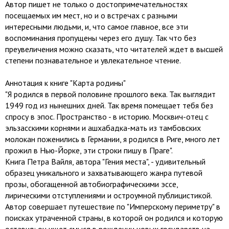
Автор пишет не только о достопримечательностях
посещаемых им мест, но и о встречах с разными
интересными людьми, и, что самое главное, все эти
воспоминания пропущены через его душу. Так что без
преувеличения можно сказать, что читателей ждет в высшей
степени познавательное и увлекательное чтение.
Аннотация к книге "Карта родины"
"Я родился в первой половине прошлого века. Так выглядит
1949 год из нынешних дней. Так время помещает тебя без
спросу в эпос. Пространство - в историю. Москвич-отец с
эльзасскими корнями и ашхабадка-мать из тамбовских
молокан поженились в Германии, я родился в Риге, много лет
прожил в Нью-Йорке, эти строки пишу в Праге".
Книга Петра Вайля, автора "Гения места", - удивительный
образец уникального и захватывающего жанра путевой
прозы, обогащенной автобиографическими эссе,
лирическими отступлениями и остроумной публицистикой.
Автор совершает путешествие по "Имперскому периметру" в
поисках утраченной страны, в которой он родился и которую