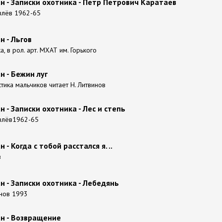
н - Записки охотника - Петр Петрович Каратаев
влёв 1962-65
н - Льгов
а, в рол. арт. МХАТ им. Горького
н - Бежин луг
тика мальчиков читает Н. Литвинов
н - Записки охотника - Лес и степь
авлёв1962-65
 - Когда с тобой расстался я. ..
в
н - Записки охотника - Лебедянь
онов 1993
ан - Возвращение