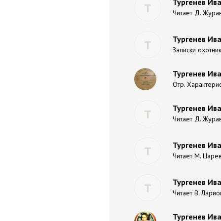
Тургенев Ива
Т
Читает Д. Жура
Тургенев Ива
Т
Записки охотник
Тургенев Ива
Отр. Характерис
Тургенев Ива
Т
Читает Д. Жур
Тургенев Иван
Т
Читает М. Царе
Тургенев Ива
Т
Читает В. Лари
Тургенев Ив