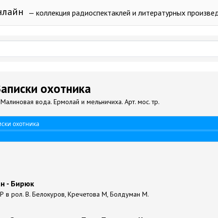
нлайн
— коллекция радиоспектаклей и литературных произве
 Записки охотника
Малиновая вода. Ермолай и мельничиха. Арт. мос. тр.
иски охотника
н - Бирюк
Р в рол. В. Белокуров, Кречетова М, Болдуман М.