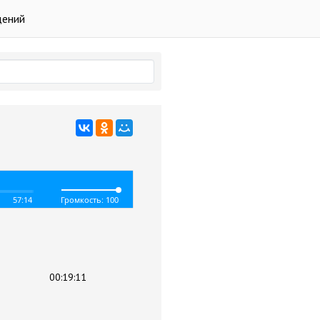
дений
57:14
Громкость: 100
00:19:11