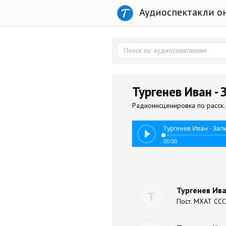
Аудиоспектакли о
Тургенев Иван -
Радиоинсценировка по расск. 
Тургенев Иван - Зап
00:00
Тургенев Ива
Т
Пост. МХАТ ССС