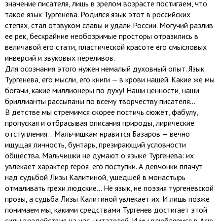
значение писателя, лишь в зрелом возрасте постигаем, что
такое язык Тургенева. Родился язык этот в российских
степях, стал отзвуком славы и удали России. Могучий разлив
ее рек, бескрайние необозримые просторы отразились в
величавой его стати, пластической красоте его смысловых
инверсий и звуковых переливов.
Для осознания этого нужен немалый духовный опыт. Язык
Тургенева, его мысли, его книги — в крови нашей. Какие же мы
богачи, какие миллионеры по духу! Наши ценности, наши
бриллианты рассыпаны по всему творчеству писателя...
В детстве мы стремимся скорее постичь сюжет, фабулу,
пропуская и отбрасывая описания природы, лирические
отступления... Мальчишкам нравится Базаров — вечно
ищущая личность, бунтарь, презирающий условности
общества. Мальчишки не думают о языке Тургенева: их
увлекает характер героя, его поступки. А девчонки плачут
над судьбой Лизы Калитиной, ушедшей в монастырь
отмаливать грехи людские... Не язык, не поэзия тургеневской
прозы, а судьба Лизы Калитиной увлекает их. И лишь позже
понимаем мы, какими средствами Тургенев достигает этой
силы воздействия на нас, читателей. И мы влюбляемся в Асю