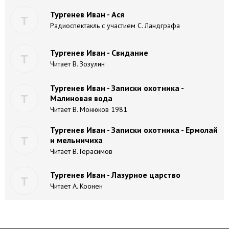
Тургенев Иван - Ася
Т
Радиоспектакль с участием С. Ландграфа
Тургенев Иван - Свидание
Т
Читает В. Зозулин
Тургенев Иван - Записки охотника -
Т
Малиновая вода
Читает В. Монюков 1981
Тургенев Иван - Записки охотника - Ермолай
Т
и мельничиха
Читает В. Герасимов
Тургенев Иван - Лазурное царство
Т
Читает А. Коонен