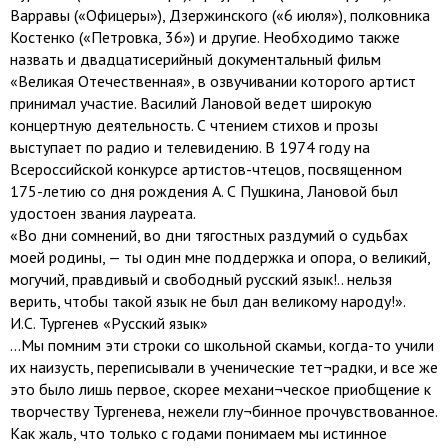
Варравы («Офицеры»), Дзержинского («6 июля»), полковника
Костенко («Петровка, 36») и другие. Необходимо также
назвать и двадцатисерийный документальный фильм
«Великая Отечественная», в озвучивании которого артист
принимал участие. Василий Лановой ведет широкую
концертную деятельность. С чтением стихов и прозы
выступает по радио и телевидению. В 1974 году на
Всероссийской конкурсе артистов-чтецов, посвященном
175-летию со дня рождения А. С Пушкина, Лановой был
удостоен звания лауреата.
«Во дни сомнений, во дни тягостных раздумий о судьбах
моей родины, — ты один мне поддержка и опора, о великий,
могучий, правдивый и свободный русский язык!.. нельзя
верить, чтобы такой язык не был дан великому народу!».
И.С. Тургенев «Русский язык»
...Мы помним эти строки со школьной скамьи, когда-то учили
их наизусть, переписывали в ученические тет¬радки, и все же
это было лишь первое, скорее механи¬ческое приобщение к
творчеству Тургенева, нежели глу¬бинное прочувствованное.
Как жаль, что только с годами понимаем мы истинное