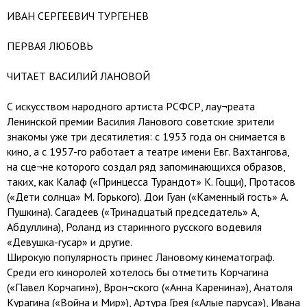
ИВАН СЕРГЕЕВИЧ ТУРГЕНЕВ
ПЕРВАЯ ЛЮБОВЬ
ЧИТАЕТ ВАСИЛИЙ ЛАНОВОЙ
С искусством народного артиста РСФСР, лау¬реата
Ленинской премии Василия Ланового советские зрители
знакомы уже три десятилетия: с 1953 года он снимается в
кино, а с 1957-го работает а театре имени Eвг. Вахтангова,
на сце¬не которого создал ряд запоминающихся образов,
таких, как Калаф («Принцесса Турандот» К. Гоцци), Протасов
(«Дети солнца» М. Горького). Дои Гуан («Каменный гость» А.
Пушкина). Сагадеев («Тринадцатый председатель» А,
Абдуллина), Роланд из старинного русского водевиля
«Девушка-гусар» и другие.
Широкую популярность принес Лановому кинематограф.
Среди его киноролей хотелось бы отметить Корчагина
(«Павел Корчагин»), Врон¬ского («Анна Каренина»), Анатоля
Курагина («Война и Мир»), Артура Грея («Алые паруса»), Ивана