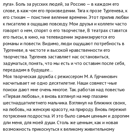
луга». Боль за русских людей, за Россию — в каждом его
слове, в каж¬ом его произведении. Тяга к прозе Тургенева, к
его стихам — поистине веление времени. Этот прилив любви
к писателю я ощущаю повсюду. Мои друзья и коллеги часто
говорят о нем, спорят о его творчестве, В театрах ставятся
его пьесы, в кино, на телевидении экранизируются его
романы и повести. Видимо, люди ощущают потребность в
Тургеневе, в чистоте и высокой нравственности его
творчества. Тургенев заставляет нас остановиться,
задуматься, понять, что мы есть и что оставим после себя,
передадим в будущее...
Моя творческая дружба с режиссером М. А. Гурчинович
насчитывает не одно десятилетие. Наши совмест¬ные
поиски дают мне очень многое. Так. работая над повестью
«Первая любовь», я вновь взглянул на мир глазами
шестнадцатилетнего мальчика. Взглянул на ближних своих,
на любовь, на женскую красоту, на природу. Вновь пережил
потрясения подростка. И это было самым ценным и дорогим
дли меня, для моей души. Столь же ценным, как и новая
возможность прикоснуться к великому живительному