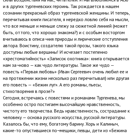
и в других тургеневских героинь. Так рождается в нашем
сознании прекрасный образ тургеневской женщины. И теперь,
перечитывая книги писателя, я нередко ловлю себя на мысли,
что все меньше и меньше слежу за сюжетной линией (может
быть, оттого, что хорошо знакома?) и с особым восторгом
вчитываюсь в описа¬ния природы и лирические отступления
автора. Воистину, создателю такой прозы, такого языка
доступны любые вершины! И исчезает постепенно
«хрестоматийность» «Записок охотника»: книга открывается
нам за¬ново — как чудо литературы. Такое же чудо —
повесть «Первая любовь» (Иван Сергеевич очень любил ее и
на протяжении жизни несколько раз перечитывал) или другая
его повесть — «Бежин луг». А его романы, пьесы,
стихотворения в прозе?»
Сегодня, встречаясь с повестями и романами Тургенева, мы
особенно остро постигаем высочайшую нравственность,
чистоту его творчества. Ведь нравственность, сострадание к
человеку — основа русского искусства, русской литературы.
Казалось бы, что ему, богатому барину. Хорь и Калиныч,
какие-то опустившиеся по¬мещики, певцы, дети из «Бежина