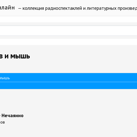
нлайн
— коллекция радиоспектаклей и литературных произве
ев и мышь
 мышь
- Нечаянно
лов