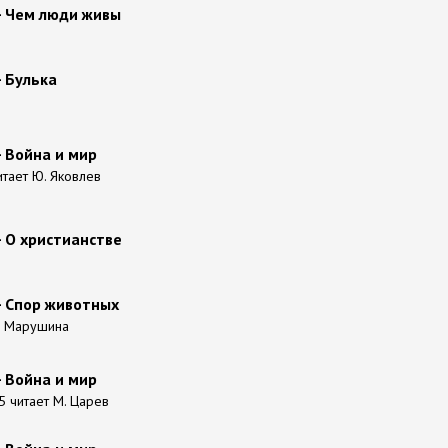
- Чем люди живы
- Булька
- Война и мир
читает Ю. Яковлев
- О христианстве
- Спор животных
Н. Марушина
- Война и мир
5 читает М. Царев