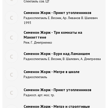
Спектакль сов. ЦТ
Сименон Жорж - Приют утопленников
С
Радиоспектакль Е. Весник, Ар. Ливанов В. Шалевич
1993
Сименон Жорж - Три комнаты на
С
Манхеттене
Реж. Г. Дмитриенко
Сименон Жорж - Буря над Ламаншем
С
Радиоспектакль Е. Весник, В. Шалевич, А. Дмитреева
Сименон Жорж - Мегре в школе
С
Радиоспектакль
Сименон Жорж - Приют утопленников
С
Радиосп. арт. мос. тр.
Сименон Жорж - Мегрэ и строптивые